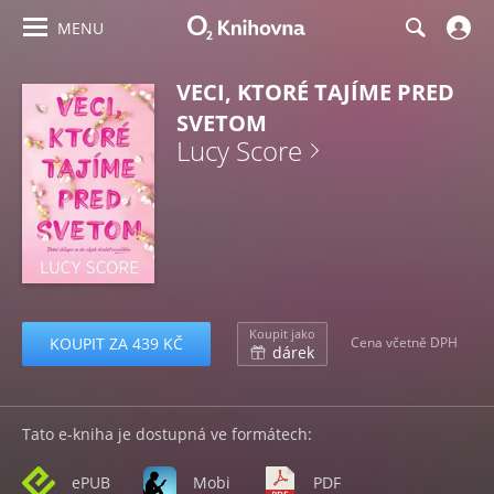
MENU
VECI, KTORÉ TAJÍME PRED
SVETOM
Lucy Score
Koupit jako
KOUPIT ZA 439 KČ
Cena včetně DPH
dárek
Tato e-kniha je dostupná ve formátech:
ePUB
Mobi
PDF