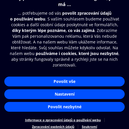
Obsah ke stažení
Moje O2 Knihovna
Další zábava
© O2 Czech Republic a.s.
Nákupní řád
Přístupnost
Aplikace O2 Knihovna
Zásady zpracování osobních údajů
Čti a poslouchej své e-knihy a
Cookies
audioknihy rychleji a pohodlněji.
Nastavení cookies
STÁHNOUT