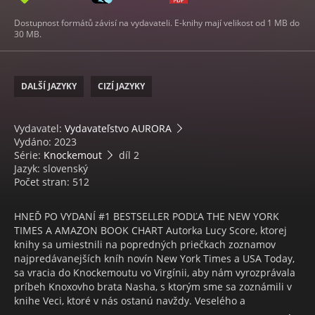
Dostupnost formátů závisí na vydavateli. E-knihy mají velikost od 1 MB do
30 MB.
DALŠÍ JAZYKY
CIZÍ JAZYKY
Vydavatel:
Vydavateľstvo AURORA
Vydáno: 2023
Série:
Knockemout
díl 2
Jazyk: slovenský
Počet stran: 512
HNEĎ PO VYDANÍ #1 BESTSELLER PODĽA THE NEW YORK
TIMES A AMAZON BOOK CHART Autorka Lucy Score, ktorej
knihy sa umiestnili na popredných priečkach zoznamov
najpredávanejších kníh novín New York Times a USA Today,
sa vracia do Knockemoutu vo Virgínii, aby nám vyrozprávala
príbeh Knoxovho brata Nasha, s ktorým sme sa zoznámili v
knihe Veci, ktoré v nás ostanú navždy. Veselého a
usmievavého Nasha Morgana vždy považovali za toho