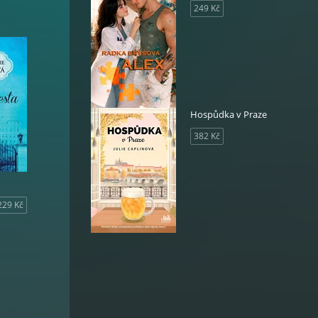
249 Kč
Hospůdka v Praze
382 Kč
229 Kč