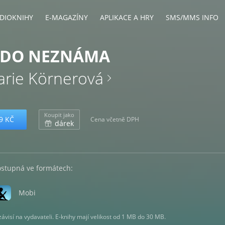
DIOKNIHY
E-MAGAZÍNY
APLIKACE A HRY
SMS/MMS INFO
 DO NEZNÁMA
rie Körnerová
Koupit jako
9 KČ
Cena včetně DPH
dárek
ostupná ve formátech:
Mobi
visí na vydavateli. E-knihy mají velikost od 1 MB do 30 MB.