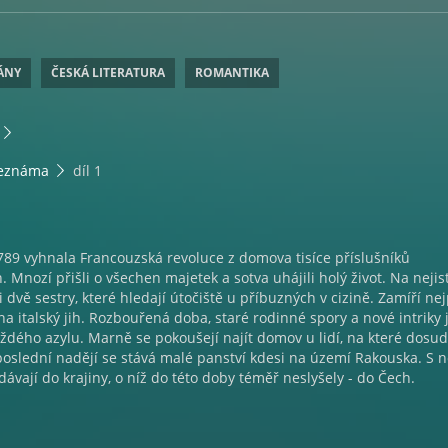
ÁNY
ČESKÁ LITERATURA
ROMANTIKA
neznáma
díl 1
789 vyhnala Francouzská revoluce z domova tisíce příslušníků
. Mnozí přišli o všechen majetek a sotva uhájili holý život. Na nejis
i dvě sestry, které hledají útočiště u příbuzných v cizině. Zamíří ne
na italský jih. Rozbouřená doba, staré rodinné spory a nové intriky 
ždého azylu. Marně se pokoušejí najít domov u lidí, na které dosud
 poslední nadějí se stává malé panství kdesi na území Rakouska. S 
ávají do krajiny, o níž do této doby téměř neslyšely - do Čech.