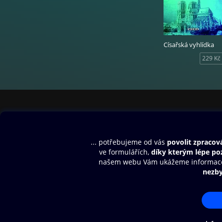
Císařská vyhlídka
229 Kč
Obsah ke stažení
Moje O2 Knih
Uvítací melodie
Přihlásit se
Aplikace a hry
E-knihy
Dárkový poukaz
SMS/MMS Info
Audioknihy
Nápověda
Blog
E-magazíny
Napište nám
Nákupní řád
© O2 Czech Republic a.s.