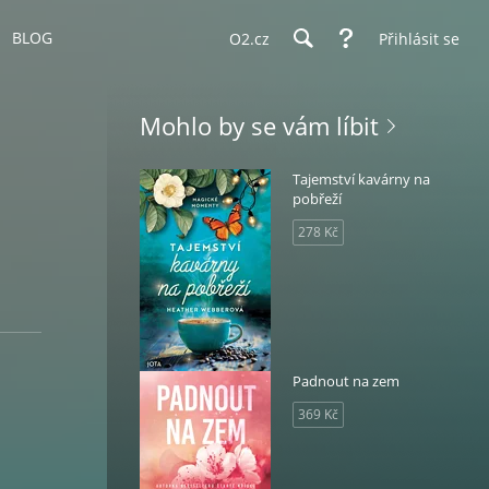
BLOG
O2.cz
Přihlásit se
Mohlo by se vám líbit
Tajemství kavárny na
pobřeží
278 Kč
Padnout na zem
369 Kč