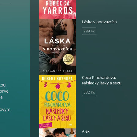
Láska v podvazcích
299 Kč
Coco Pinchardová:
Následky lásky a sexu
tou
jprve
382 Kč
je
novým
Alex