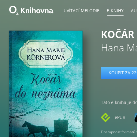
UVÍTACÍ MELODIE
E-KNIHY
AU
KOČÁR
Hana Ma
KOUPIT ZA 22
Tato e-kniha je d
ePUB
Dostupnost formátů zá