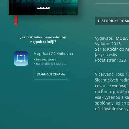
HISTORICKÉ ROM
Jak číst zakoupené e-knihy
Vydavatel:
MOBA
nejpohodlněji?
Vydáno: 2013
Série:
Kočár do 
V aplikaci O2 Knihovna
Jazyk: český
• bez registrace
Počet stran: 328
• na telefonu i tabletu
V červenci roku 1
STÁHNOUT ZDARMA
šlechtických rodin
cestu se vydávají 
do Říma, později 
však vyženou z ka
spoléhaly. Jejich
očekáváním se vyd