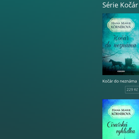
Série Kočá
Kočár do neznáma
229 Kč