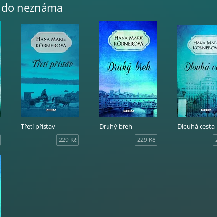
r do neznáma
Třetí přístav
Druhý břeh
Dlouhá cesta
229 Kč
229 Kč