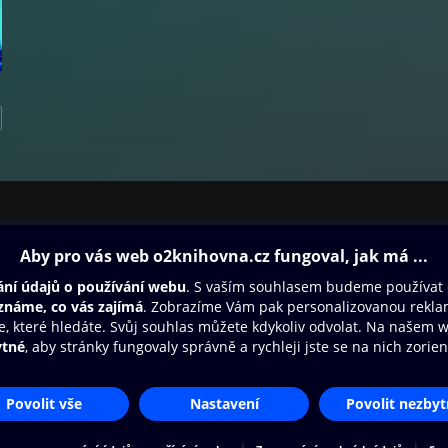
ovna
Další zábava
Oneplay
Oneplay Originály
Sport
Přístupnost
Zásady zpracování osobních údajů
Cookies
Na