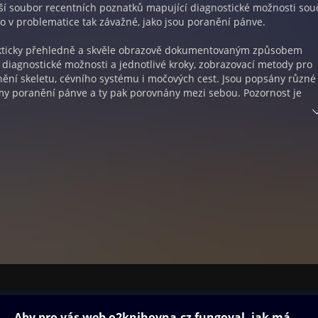
ší soubor recentních poznatků mapující diagnostické možnosti so
to v problematice tak závažné, jako jsou poranění pánve.
akticky přehledně a skvěle obrazově dokumentovaným způsobem
diagnostické možnosti a jednotlivé kroky, zobrazovací metody pro
nění skeletu, cévního systému i močových cest. Jsou popsány různé
émy poranění pánve a ty pak porovnány mezi sebou. Pozornost je
ěním acetabula v rámci poranění pánve. Významným počinem auto
zobrazené klinické případy jsou ukázány nejen v pohledu diagnostic
 definitivním traumatologickém ošetření. Proto tato monografie můž
rapeutická směrnice nebo jako vodítko pro následující terapeutické v
ovna
Další zábava