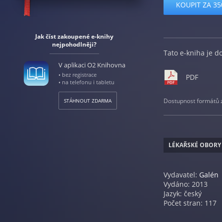
KOUPIT ZA 35
Jak číst zakoupené e-knihy
nejpohodlněji?
Tato e-kniha je d
V aplikaci O2 Knihovna
• bez registrace
PDF
• na telefonu i tabletu
Dostupnost formátů zá
STÁHNOUT ZDARMA
LÉKAŘSKÉ OBORY
Vydavatel:
Galén
Vydáno: 2013
Jazyk: český
Počet stran: 117