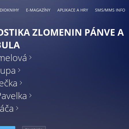
DIOKNIHY
E-MAGAZÍNY
APLIKACE A HRY
SMS/MMS INFO
STIKA ZLOMENIN PÁNVE A
BULA
melová
župa
rečka
avelka
Báča