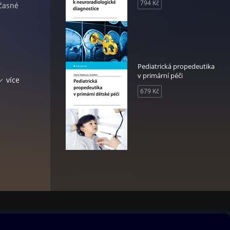
794 Kč
učasné
Pediatrická propedeutika
v primární péči
rů je
více
kých
679 Kč
e
ýkony.