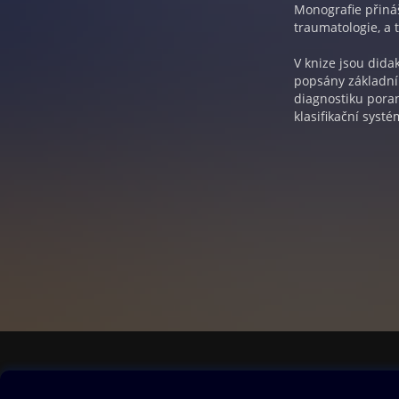
Monografie přiná
traumatologie, a 
V knize jsou did
popsány základní 
diagnostiku pora
klasifikační syst
věnována i poran
i skutečnost, že 
procesů, ale i po
sloužit i jako te
Obsah ke stažení
Moje O2 Knih