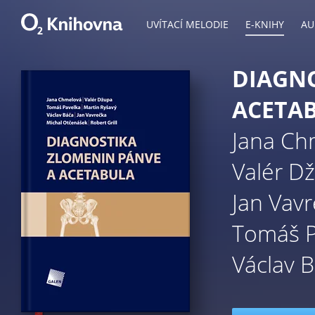
UVÍTACÍ MELODIE
E-KNIHY
AU
DIAGNO
ACETA
Jana Ch
Valér D
Jan Vav
Tomáš P
Václav 