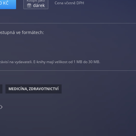
Koupit jako
0 KČ
Cena včetně DPH
dárek
ostupná ve formátech:
visí na vydavateli. E-knihy mají velikost od 1 MB do 30 MB.
MEDICÍNA, ZDRAVOTNICTVÍ