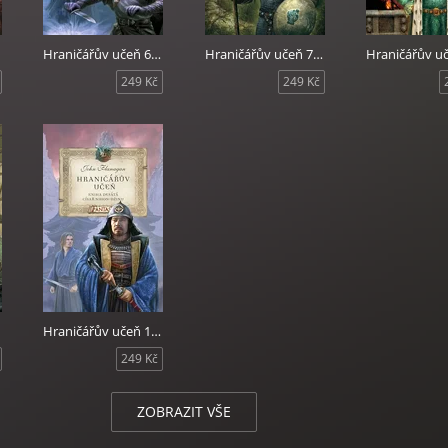
Hraničářův učeň 6 - Čaroděj na severu
Hraničářův učeň 7 - Obléhání Macindawu
249 Kč
249 Kč
Hraničářův učeň 10 - Císař Nihon-Džinu
249 Kč
ZOBRAZIT VŠE