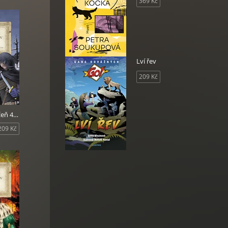
369 Kč
Lví řev
209 Kč
Hraničářův učeň 4 - Nositelé dubového listu
209 Kč