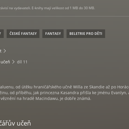
visí na vydavateli. E-knihy mají velikost od 1 MB do 30 MB.
Y
ČESKÉ FANTASY
FANTASY
BELETRIE PRO DĚTI
t
 učeň
díl 11
raluenu, od útěku hraničářského učně Willa ze Skandie až po Horá
inu, od příběhu, jak princezna Kasandra přišla ke jménu Evanlyn, 
ě věznění na hradě Macindawu, je dobře známá.
ičářův učeň