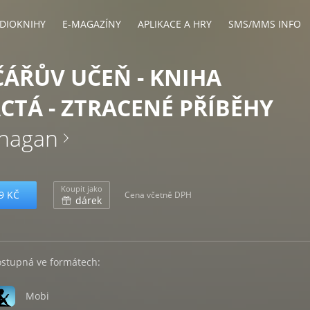
DIOKNIHY
E-MAGAZÍNY
APLIKACE A HRY
SMS/MMS INFO
ÁŘŮV UČEŇ - KNIHA
CTÁ - ZTRACENÉ PŘÍBĚHY
anagan
Koupit jako
9 KČ
Cena včetně DPH
dárek
ostupná ve formátech:
Mobi