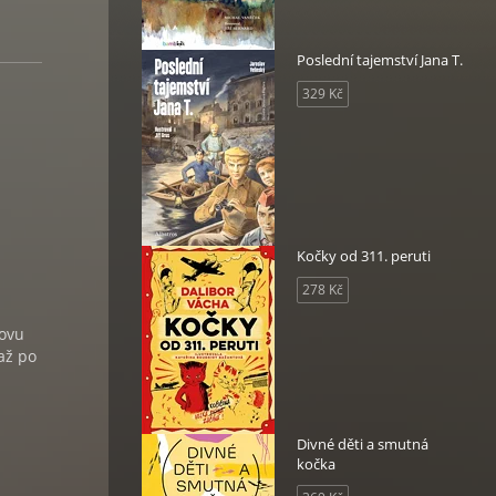
Poslední tajemství Jana T.
329 Kč
Kočky od 311. peruti
278 Kč
covu
až po
Divné děti a smutná
kočka