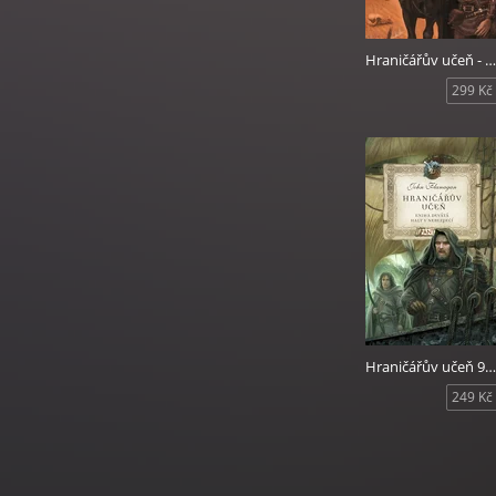
Hraničářův učeň - Kniha pátá - Výkupné za Eraka
299 Kč
Hraničářův učeň 9 - Halt v nebezpečí
249 Kč