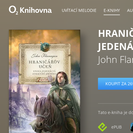
UVÍTACÍ MELODIE
E-KNIHY
AU
HRANIČ
JEDENÁ
John Fl
KOUPIT ZA 26
Tato e-kniha je d
ePUB