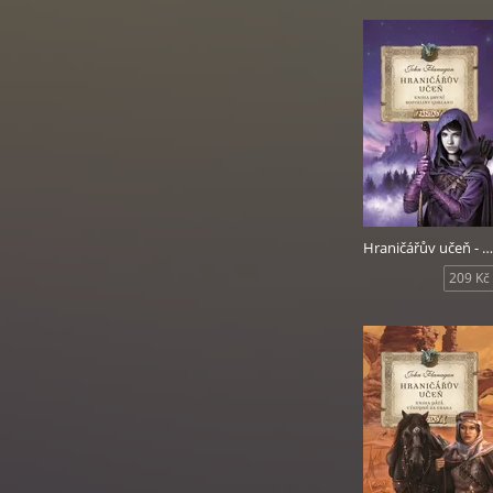
Hraničářův učeň - Rozvaliny Gorlanu
209 Kč