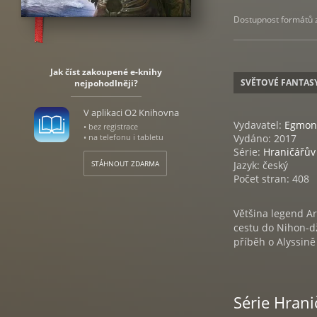
Dostupnost formátů zá
Jak číst zakoupené e-knihy
SVĚTOVÉ FANTAS
nejpohodlněji?
V aplikaci O2 Knihovna
Vydavatel:
Egmon
• bez registrace
• na telefonu i tabletu
Vydáno: 2017
Série:
Hraničářův
STÁHNOUT ZDARMA
Jazyk: český
Počet stran: 408
Většina legend A
cestu do Nihon-dž
příběh o Alyssin
Série Hran