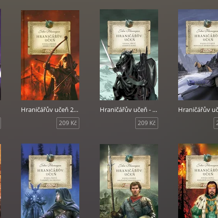
Hraničářův učeň 2 - Hořící most
Hraničářův učeň - Kniha třetí - Ledová země
209 Kč
209 Kč