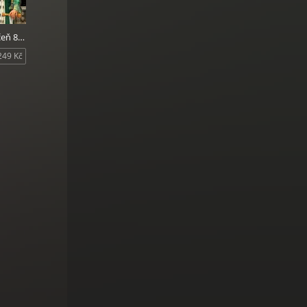
Hraničářův učeň 8 - Králové Clonmelu
249 Kč