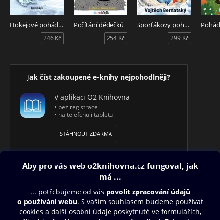
Hokejové pohádky
Počítání dědečků
Sporťákovy pohádky z celého světa
246 Kč
254 Kč
299 Kč
Jak číst zakoupené e-knihy nejpohodlněji?
V aplikaci O2 Knihovna
• bez registrace
• na telefonu i tabletu
STÁHNOUT ZDARMA
Obsah ke stažení
Moje O2 Knihovna