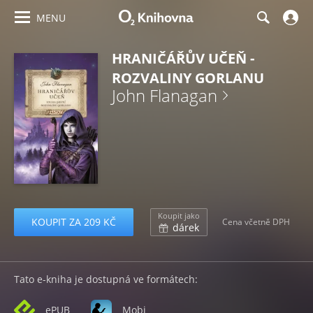
MENU
HRANIČÁŘŮV UČEŇ -
ROZVALINY GORLANU
John Flanagan
Koupit jako
KOUPIT ZA 209 KČ
Cena včetně DPH
dárek
Tato e-kniha je dostupná ve formátech:
ePUB
Mobi