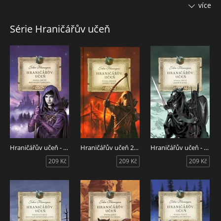
dostane do učení k Haltovi, tajemnému hraničáři, jehož
více
záhadnou schopnost neviditelně se pohybovat lidé přičítají
černé magii. Will se postupně učí používat zbraně hraničáře:
Série Hraničářův učeň
luk a šípy, šedozelenou pláštěnku a houževnatého malého
ponyho. Ačkoli Will nemá meč ani velkého koně, po kterých
tolik toužil, zjistí, že dobrý hraničář je pro království stejně
důležitý jako slavný rytíř. A když se s Haltem vydá na
nebezpečnou výpravu do pustiny, aby vystopoval děsivé
tvory, kteří se chystají zabít krále, zjistí nakonec, že
hraničářské zbraně nejsou tak špatné…
Hraničářův učeň - Rozvaliny Gorlanu
Hraničářův učeň 2 - Hořící most
Hraničářův učeň - Kniha třetí - Ledová země
209 Kč
209 Kč
209 Kč