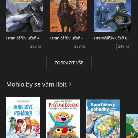
Hraničářův učeň 4 - Nositelé dubového listu
Hraničářův učeň - Kniha pátá - Výkupné za Eraka
Hraničářův učeň 6 - Čaroděj na severu
209 Kč
299 Kč
249 Kč
ZOBRAZIT VŠE
Mohlo by se vám líbit