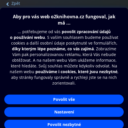
Zpět
Obsah ke stažení
Moje O2 Knihovna
Další zábava
© O2 Czech Republic a.s.
Nákupní řád
Přístupnost
Aplikace O2 Knihovna
Zásady zpracování osobních údajů
Čti a poslouchej své e-knihy a
Cookies
audioknihy rychleji a pohodlněji.
Nastavení cookies