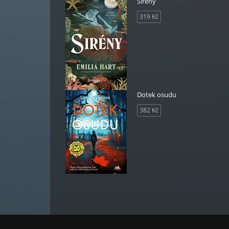
Sirény
319 Kč
Dotek osudu
382 Kč