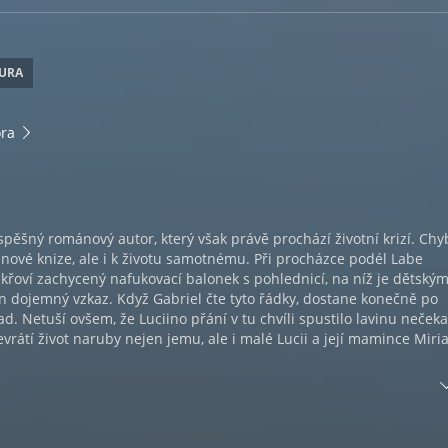
TURA
ra
spěšný románový autor, který však právě prochází životní krizí. Ch
 nové knize, ale i k životu samotnému. Při procházce podél Labe
křoví zachycený nafukovací balonek s pohlednicí, na níž je dětský
 dojemný vzkaz. Když Gabriel čte tyto řádky, dostane konečně po
. Netuší ovšem, že Luciino přání v tu chvíli spustilo lavinu neček
řevrátí život naruby nejen jemu, ale i malé Lucii a její mamince Miri
o každého, kdo v dnešním složitém a drsném světě potřebuje dávk
itosti a víry v dobro.
du Zuzany Schwarzové.