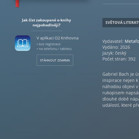
Jak číst zakoupené e-knihy
SVĚTOVÁ LITERA
nejpohodlněji?
V aplikaci O2 Knihovna
Vydavatel:
Metafo
• bez registrace
Vydáno: 2026
• na telefonu i tabletu
Jazyk: český
Počet stran: 392
STÁHNOUT ZDARMA
Gabriel Bach je ú
inspirace nejen k
náhodou objeví v 
rukopisem napsán
dlouhé době nápad
událostí, které p
Laskavý román pr
lidskosti, sounálež
Vychází v překla