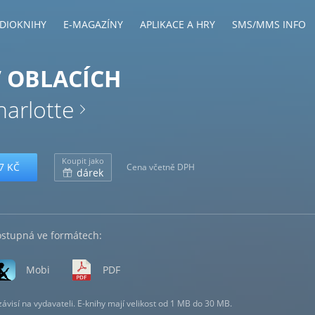
DIOKNIHY
E-MAGAZÍNY
APLIKACE A HRY
SMS/MMS INFO
V OBLACÍCH
harlotte
Koupit jako
7 KČ
Cena včetně DPH
dárek
ostupná ve formátech:
Mobi
PDF
visí na vydavateli. E-knihy mají velikost od 1 MB do 30 MB.