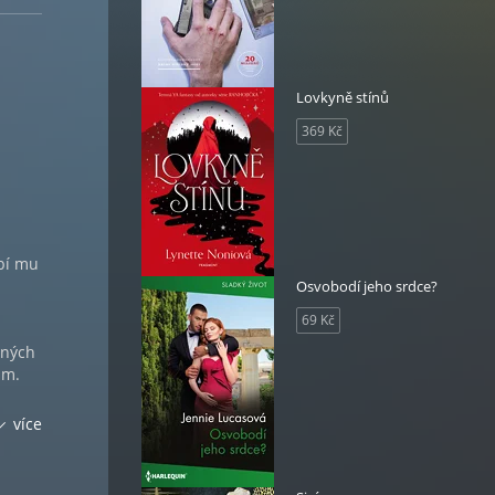
Lovkyně stínů
369 Kč
ybí mu
Osvobodí jeho srdce?
m
69 Kč
aných
am.
u
více