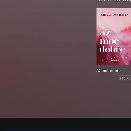
Až moc dobře
319 Kč