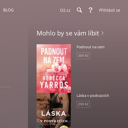
BLOG
O2.cz
Přihlásit se
Mohlo by se vám líbit
Padnout na zem
369 Kč
Láska v podvazcích
299 Kč