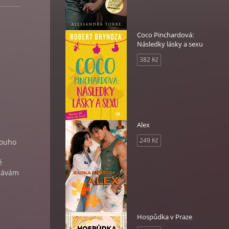
Coco Pinchardová:
Následky lásky a sexu
382 Kč
Alex
249 Kč
louho
ě
ydávám
Hospůdka v Praze