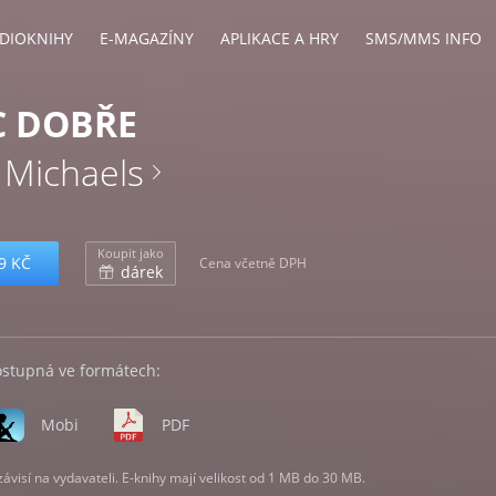
DIOKNIHY
E-MAGAZÍNY
APLIKACE A HRY
SMS/MMS INFO
C DOBŘE
 Michaels
Koupit jako
9 KČ
Cena včetně DPH
dárek
ostupná ve formátech:
Mobi
PDF
visí na vydavateli. E-knihy mají velikost od 1 MB do 30 MB.