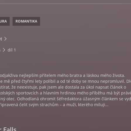
TURA
ROMANTIKA
t
s
díl 1
odjakživa nejlepším přítelem mého bratra a láskou mého života.
že mě před čtyřmi lety políbil a od té doby se mnou nepromluvil. D
tírat, že neexistuje, pak jsem ale dostala za úkol napsat článek o
kolských sportovcích a hlavním hrdinou mého příběhu má být práv
dný otec. Odhodlaná ohromit šéfredaktora úžasným článkem se v
řipravená čelit svým strachům – a muži, kterého miluji…
 Falls