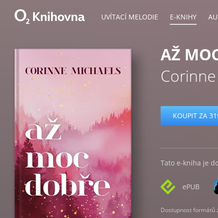
UVÍTACÍ MELODIE
E-KNIHY
AU
AŽ MO
Corinne
KOUPIT ZA 31
Tato e-kniha je d
ePUB
Dostupnost formátů zá