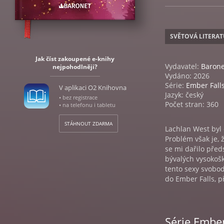
SVĚTOVÁ LITERA
Jak číst zakoupené e-knihy
Vydavatel:
Barone
nejpohodlněji?
Vydáno: 2026
Série:
Ember Fall
V aplikaci O2 Knihovna
Jazyk: český
• bez registrace
Počet stran: 360
• na telefonu i tabletu
STÁHNOUT ZDARMA
Lachlan West byl 
Problém však je, 
se mi dařilo předs
bývalých vysokoš
tento sexy svobo
do Ember Falls, p
Série Ember