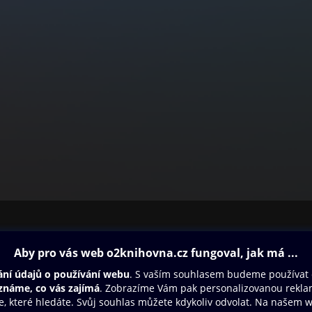
ovna
Další zábava
Oneplay
Oneplay Originály
Sport