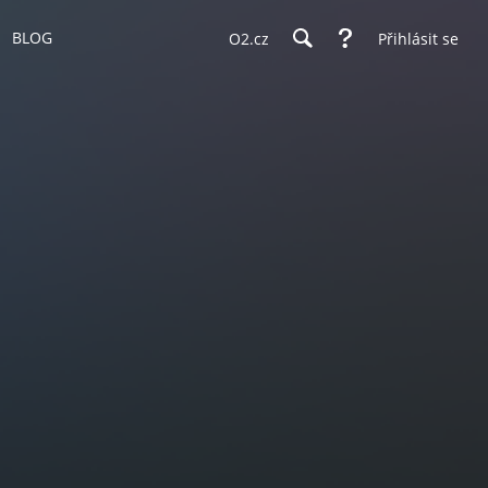
BLOG
O2.cz
Přihlásit se