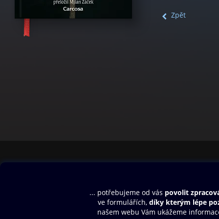
Zpět
Obsah ke stažení
Moje O2 Knih
Uvítací melodie
Přihlásit se
Aplikace a hry
E-knihy
Dárkový poukaz
SMS/MMS Info
Audioknihy
Nápověda
Blog