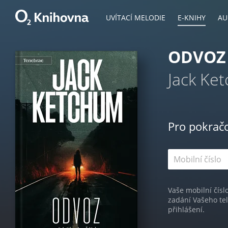
UVÍTACÍ MELODIE
E-KNIHY
AU
ODVOZ
Jack Ke
Pro pokrač
Vaše mobilní čísl
zadání Vašeho te
přihlášení.