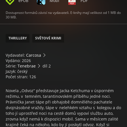
ePUB
Mobi
PDF
Dostupnost formátů závisí na vydavateli. E-knihy mají velikost od 1 MB do
30 MB.
THRILLERY
SVĚTOVÉ KRIMI
Vydavatel:
Carcosa
Vydáno: 2026
Série:
Tenebrae
díl 2
Jazyk: český
Počet stran: 126
Novela „Odvoz“ představuje Jacka Ketchuma v úsporném
režimu, v temném, tarantinovském příběhu jedné noci.
Právnička Janet tápe při obhajobě domnělého pachatele
dvojnásobné vraždy, tápe v nelehkém vztahu s kolegou a do
toho jí uprostřed noci na cestě domů vypoví službu auto,
zrovna když nemá k dispozici mobil. Sama v měsícem zalité
krajině čeká na někoho, kdo by jí poskytl odvoz. Když si