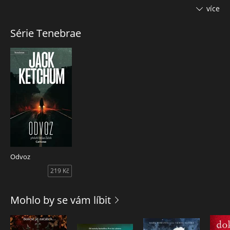
začne zoufat, uvidí pár blížících se světel. Mohla se sice
více
vyzbrojit alespoň montážní pákou, ale převáží v ní úleva;
spása je na dosah… anebo ne?
Série Tenebrae
Vydejme se na cestu odvrácenou stranou amerického
venkova v dramatu, které mělo premiéru v roce 2001 v
jednom ze svazků slavné hororové série Night Visions, kde
se dříve objevil i například Barkerův podobně dlouhý
Hellraiser.
Odvoz
219 Kč
Mohlo by se vám líbit