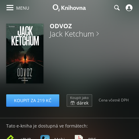
MENU
ODVOZ
Jack Ketchum
Koupit jako
KOUPIT ZA 219 KČ
Cena včetně DPH
dárek
Tato e-kniha je dostupná ve formátech: