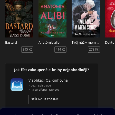
Bastard
Anatómia alibi
Tvůj nůž v mém srdci
395 Kč
414 Kč
278 Kč
Jak číst zakoupené e-knihy nejpohodlněji?
V aplikaci O2 Knihovna
• bez registrace
• na telefonu i tabletu
STÁHNOUT ZDARMA