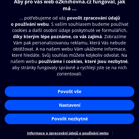
Obsah ke stažení
Moje O2 Knihovna
Další zábava
© O2 Czech Republic a.s.
Nákupní řád
Přístupnost
Aplikace O2 Knihovna
Zásady zpracování osobních údajů
Čti a poslouchej své e-knihy a
Cookies
audioknihy rychleji a pohodlněji.
Nastavení cookies
STÁHNOUT