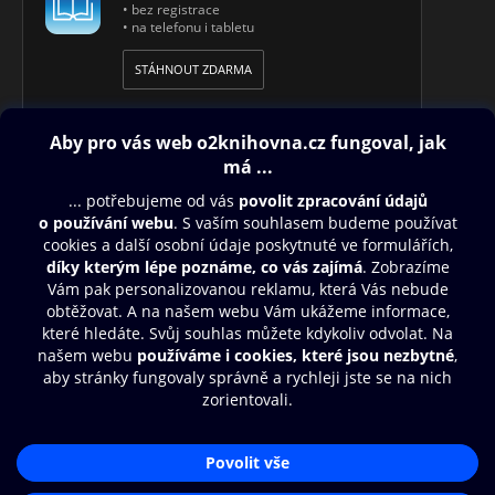
• bez registrace
• na telefonu i tabletu
STÁHNOUT ZDARMA
Obsah ke stažení
Moje O2 Knihovna
Další zábava
© O2 Czech Republic a.s.
Nákupní řád
Přístupnost
Aplikace O2 Knihovna
Zásady zpracování osobních údajů