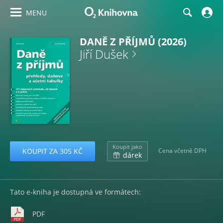
MENU
DANĚ Z PŘÍJMŮ (2026)
Jiří Dušek
Koupit jako
KOUPIT ZA 305 KČ
Cena včetně DPH
dárek
Tato e-kniha je dostupná ve formátech:
PDF