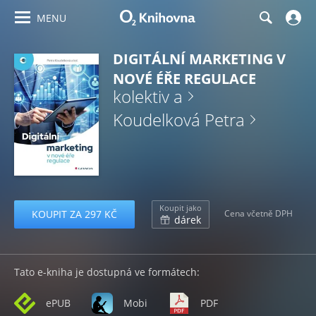
MENU
DIGITÁLNÍ MARKETING V
NOVÉ ÉŘE REGULACE
kolektiv a
Koudelková Petra
Koupit jako
KOUPIT ZA 297 KČ
Cena včetně DPH
dárek
Tato e-kniha je dostupná ve formátech:
ePUB
Mobi
PDF