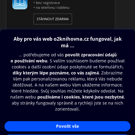
• bez registrace
• na telefonu i tabletu
STÁHNOUT ZDARMA
Obsah ke stažení
Moje O2 Knihovna
Další zábava
© O2 Czech Republic a.s.
Nákupní řád
Přístupnost
Aplikace O2 Knihovna
Zásady zpracování osobních údajů