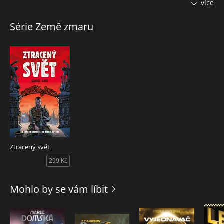
diktátor přezdívaný Generál.
více
Jediný, kdo se zvládl novému systému vzepřít, je bezejmenný
Série Země zmaru
devatenáctiletý mladík. Ten nejenže unikl z přísně střežené
věznice, kde Generálova garda testovala proti vůli subjektů
experimentální způsob léčby, ale také za sebou nechal
mrtvoly pronásledovatelů.
Pro Generála je jeho dopadení otázkou vnitřní bezpečnosti,
jenže z honu na prchající kořist se brzy stává krvavý masakr.
Přitom není jasné, jestli po nevyhlášené válce nezůstanou
jen poražení – a jestli pád nekompromisního režimu nebude
nakonec znamenat nástup něčeho horšího…
___
Ztracený svět
Brutální postapo, které dá vzpomenout na to nejlepší z
299 Kč
McCarthyho Cesty a Mathesonova Já, legenda.
Mohlo by se vám líbit