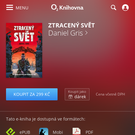
MENU
ZTRACENÝ SVĚT
Daniel Gris
Koupit jako
KOUPIT ZA 299 KČ
Cena včetně DPH
dárek
Tato e-kniha je dostupná ve formátech:
ePUB
Mobi
PDF