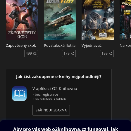
Zapovězený skok
Povstalecká flotila
Vyjednavač
Na kon
499 Kč
179 Kč
199 Kč
Jak číst zakoupené e-knihy nejpohodlněji?
V aplikaci O2 Knihovna
• bez registrace
• na telefonu i tabletu
STÁHNOUT ZDARMA