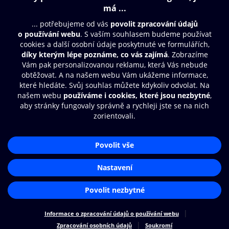
Obsah ke stažení
Moje O2 Knihovna
Další zábava
© O2 Czech Republic a.s.
Nákupní řád
Přístupnost
Aplikace O2 Knihovna
Zásady zpracování osobních údajů
Čti a poslouchej své e-knihy a
Cookies
audioknihy rychleji a pohodlněji.
Nastavení cookies
STÁHNOUT