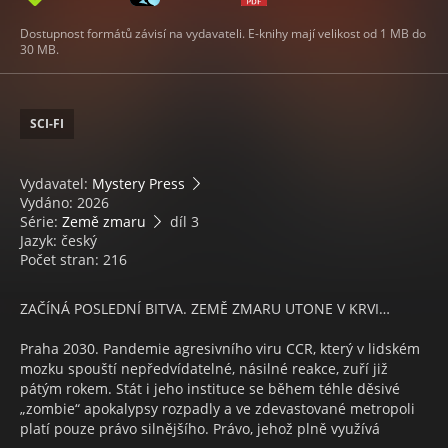
Dostupnost formátů závisí na vydavateli. E-knihy mají velikost od 1 MB do
30 MB.
SCI-FI
Vydavatel:
Mystery Press
Vydáno: 2026
Série:
Země zmaru
díl 3
Jazyk: český
Počet stran: 216
ZAČÍNÁ POSLEDNÍ BITVA. ZEMĚ ZMARU UTONE V KRVI…
Praha 2030. Pandemie agresivního viru CCR, který v lidském
mozku spouští nepředvídatelné, násilné reakce, zuří již
pátým rokem. Stát i jeho instituce se během téhle děsivé
„zombie“ apokalypsy rozpadly a ve zdevastované metropoli
platí pouze právo silnějšího. Právo, jehož plně využívá