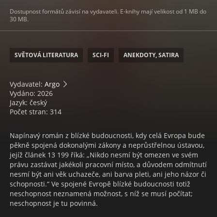
Dostupnost formátů závisí na vydavateli. E-knihy mají velikost od 1 MB do
30 MB.
SVĚTOVÁ LITERATURA
SCI-FI
ANEKDOTY, SATIRA
Vydavatel:
Argo
Vydáno: 2026
Jazyk: český
Počet stran: 314
Napínavý román z blízké budoucnosti, kdy celá Evropa bude
pěkně spojená dokonalými zákony a neprůstřelnou ústavou,
jejíž článek 13 199 říká: „Nikdo nesmí být omezen ve svém
právu zastávat jakékoli pracovní místo, a důvodem odmítnutí
nesmí být ani věk uchazeče, ani barva pleti, ani jeho názor či
schopnosti.“ Ve spojené Evropě blízké budoucnosti totiž
neschopnost neznamená možnost, s níž se musí počítat;
neschopnost je tu povinná.