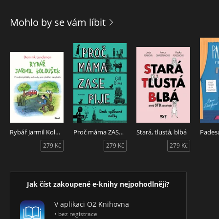
Mohlo by se vám líbit
Rybář Jarmil Koloušek
Proč máma ZASE pije
Stará, tlustá, blbá
279 Kč
279 Kč
279 Kč
Jak číst zakoupené e-knihy nejpohodlněji?
V aplikaci O2 Knihovna
• bez registrace