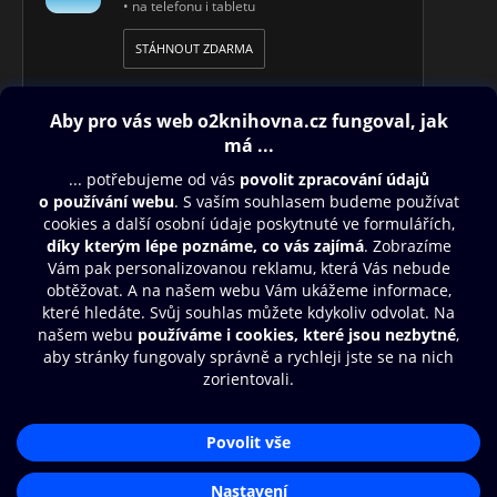
• na telefonu i tabletu
STÁHNOUT ZDARMA
Obsah ke stažení
Moje O2 Knihovna
Další zábava
© O2 Czech Republic a.s.
Nákupní řád
Přístupnost
Aplikace O2 Knihovna
Zásady zpracování osobních údajů
Čti a poslouchej své e-knihy a