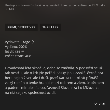
Dostupnost formátů závisí na vydavateli. E-knihy mají velikost od 1 MB do
30 MB.
KRIMI, DETEKTIVKY
THRILLERY
Vydavatel:
Argo
Vydáno: 2026
Jazyk: český
Počet stran: 408
Devadesátá léta skončila, doba se změnila. V podsvětí se už
tak nestřílí, ale o krk jde pořád. Sázky jsou vysoké, černá hra
bere nejen život, ale i duši. Jozef Karika tentokrát přináší
velký román o tenké hranici mezi dobrem a zlem, úspěchem
a pádem, minulostí a současností Slovenska i o křižovatce,
na níž se jako společnost ocitli.
Schyluje se k velké srážce a Milan se ocitá mezi mlýnskými
více
kameny. Čím víc poznává odvrácenou stranu moci, tím