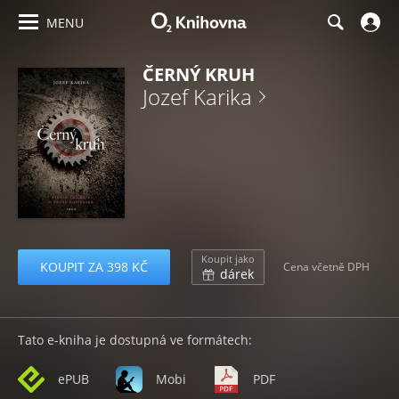
MENU
ČERNÝ KRUH
Jozef Karika
Koupit jako
KOUPIT ZA 398 KČ
Cena včetně DPH
dárek
Tato e-kniha je dostupná ve formátech:
ePUB
Mobi
PDF