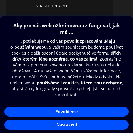
STÁHNOUT ZDARMA
Obsah ke stažení
Moje O2 Knihovna
Další zábava
© O2 Czech Republic a.s.
Nákupní řád
Přístupnost
Aplikace O2 Knihovna
Zásady zpracování osobních údajů
Čti a poslouchej své e-knihy a
Cookies
audioknihy rychleji a pohodlněji.