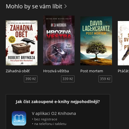
rychleji ztrácí půdu pod nohama. Která cesta vede k
Mohlo by se vám líbit
naplněnému životu, a která do zatracení?
Velkolepé kriminální drama s prvky thrilleru od mistra
napětí Jozefa Kariky.
Záhadná oběť
Hrozivá věštba
Post mortem
Ptáčá
390 Kč
339 Kč
359 Kč
Jak číst zakoupené e-knihy nejpohodlněji?
V aplikaci O2 Knihovna
• bez registrace
• na telefonu i tabletu