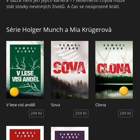
V sázce není jen jejich kariéra – i sebemenší chyba může
stát stovky nevinných životů. A čas se neúprosně krátí.
Série Holger Munch a Mia Krügerová
V lese visí anděl
Sova
Clona
299 Kč
259 Kč
299 Kč