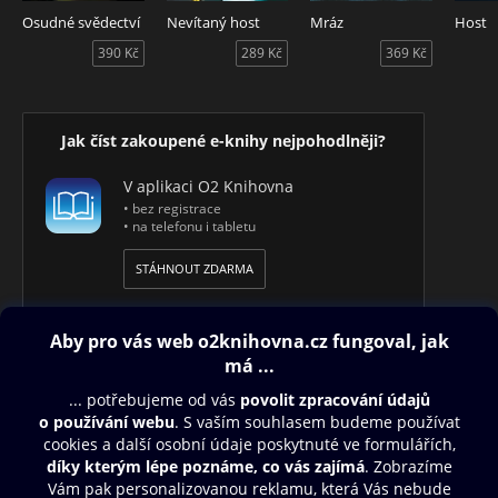
Osudné svědectví
Nevítaný host
Mráz
Host
390 Kč
289 Kč
369 Kč
Jak číst zakoupené e-knihy nejpohodlněji?
V aplikaci O2 Knihovna
• bez registrace
• na telefonu i tabletu
STÁHNOUT ZDARMA
Obsah ke stažení
Moje O2 Knihovna