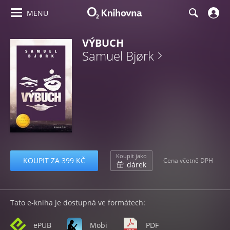
MENU
VÝBUCH
Samuel Bjørk
Koupit jako
KOUPIT ZA 399 KČ
Cena včetně DPH
dárek
Tato e-kniha je dostupná ve formátech:
ePUB
Mobi
PDF