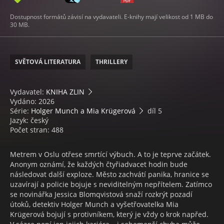
Dostupnost formátů závisí na vydavateli. E-knihy mají velikost od 1 MB do
30 MB.
SVĚTOVÁ LITERATURA
THRILLERY
Vydavatel:
KNIHA ZLIN
Vydáno: 2026
Série:
Holger Munch a Mia Krügerová
díl 5
Jazyk: český
Počet stran: 488
Metrem v Oslu otřese smrtící výbuch. A to je teprve začátek.
Anonym oznámí, že každých čtyřiadvacet hodin bude
následovat další exploze. Město zachvátí panika, hranice se
uzavírají a policie bojuje s neviditelným nepřítelem. Zatímco
se novinářka Jessica Blomqvistová snaží rozkrýt pozadí
útoků, detektiv Holger Munch a vyšetřovatelka Mia
Krügerová bojují s protivníkem, který je vždy o krok napřed.