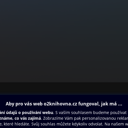
ovna
Další zábava
Oneplay
Oneplay Originály
Sport