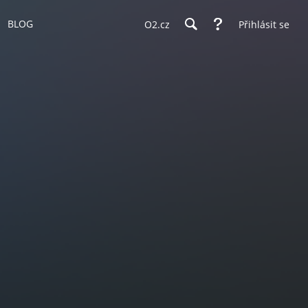
BLOG
O2.cz
Přihlásit se