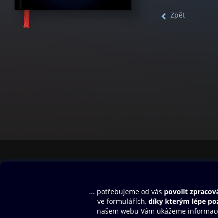
Zpět
Obsah ke stažení
Moje O2 Knih
Uvítací melodie
Přihlásit se
Aplikace a hry
E-knihy
Dárkový poukaz
SMS/MMS Info
Audioknihy
Nápověda
Blog