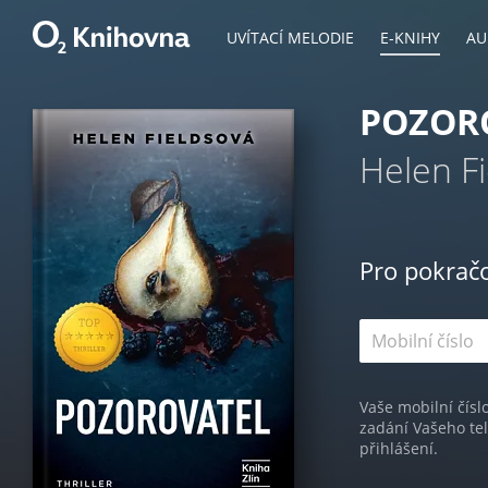
UVÍTACÍ MELODIE
E-KNIHY
AU
POZOR
Helen F
Pro pokrač
Vaše mobilní čísl
zadání Vašeho te
přihlášení.