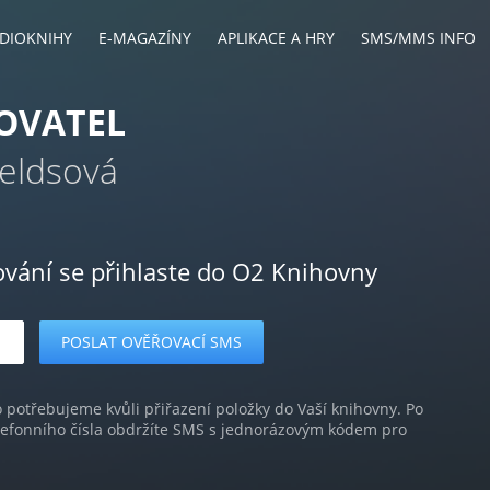
DIOKNIHY
E-MAGAZÍNY
APLIKACE A HRY
SMS/MMS INFO
OVATEL
ieldsová
ování se přihlaste do O2 Knihovny
o potřebujeme kvůli přiřazení položky do Vaší knihovny. Po
lefonního čísla obdržíte SMS s jednorázovým kódem pro