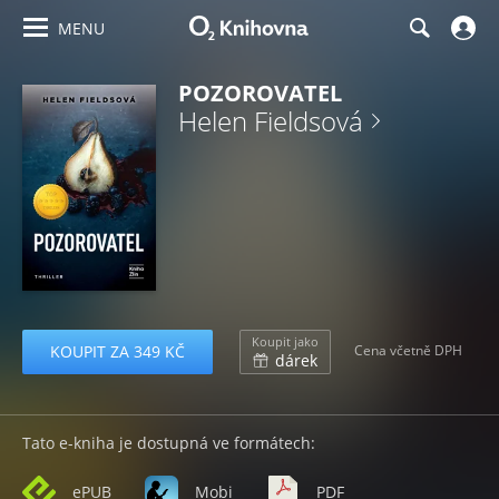
MENU
POZOROVATEL
Helen Fieldsová
Koupit jako
KOUPIT ZA 349 KČ
Cena včetně DPH
dárek
Tato e-kniha je dostupná ve formátech:
ePUB
Mobi
PDF