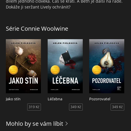
dílem jednoho člověka. Čas se krátí. A Beth je další na řadě.
Dokáže ji seržant Lively ochránit?
Série Connie Woolwine
Jako stín
Léčebna
Pozorovatel
319 Kč
349 Kč
349 Kč
Mohlo by se vám líbit