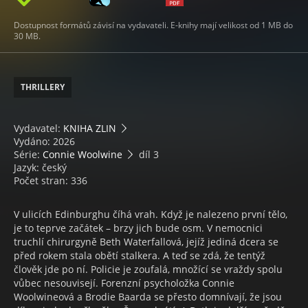
Dostupnost formátů závisí na vydavateli. E-knihy mají velikost od 1 MB do
30 MB.
THRILLERY
Vydavatel:
KNIHA ZLIN
Vydáno: 2026
Série:
Connie Woolwine
díl 3
Jazyk: český
Počet stran: 336
V ulicích Edinburghu číhá vrah. Když je nalezeno první tělo,
je to teprve začátek – brzy jich bude osm. V nemocnici
truchlí chirurgyně Beth Waterfallová, jejíž jediná dcera se
před rokem stala obětí stalkera. A teď se zdá, že tentýž
člověk jde po ní. Policie je zoufalá, množící se vraždy spolu
vůbec nesouvisejí. Forenzní psycholožka Connie
Woolwineová a Brodie Baarda se přesto domnívají, že jsou