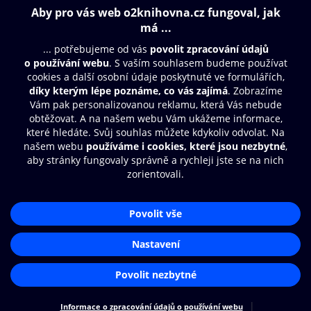
Obsah ke stažení
Moje O2 Knihovna
Další zábava
© O2 Czech Republic a.s.
Nákupní řád
Aplikace O2 Knihovna
Přístupnost
Zásady zpracování osobních údajů
Čti a poslouchej své e-knihy a
audioknihy rychleji a pohodlněji.
Cookies
Nastavení cookies
STÁHNOUT