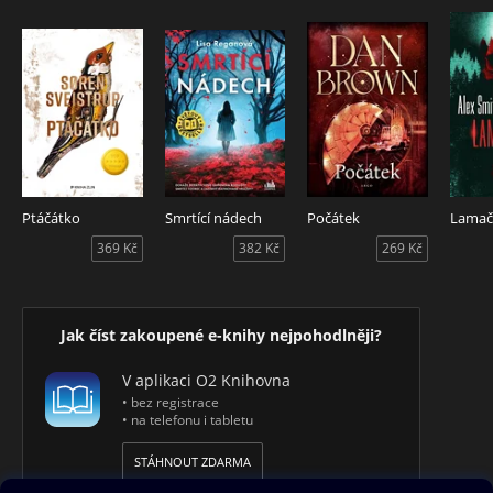
Ptáčátko
Smrtící nádech
Počátek
Lamač 
369 Kč
382 Kč
269 Kč
Jak číst zakoupené e-knihy nejpohodlněji?
V aplikaci O2 Knihovna
• bez registrace
• na telefonu i tabletu
STÁHNOUT ZDARMA