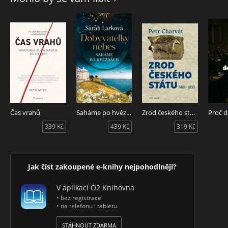
Čas vrahů
Saháme po hvězdách
Zrod českého státu
339 Kč
439 Kč
319 Kč
Jak číst zakoupené e-knihy nejpohodlněji?
V aplikaci O2 Knihovna
• bez registrace
• na telefonu i tabletu
STÁHNOUT ZDARMA