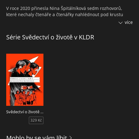
V roce 2020 přinesla Nina Špitálníková sedm rozhovorů,
které nechaly čtenáře a čtenářky nahlédnout pod krustu
jednoho z nejkrutějších režimů světa. Nyní na knihu
více
Svědectví o životě v KLDR, oceněnou Magnesií Literou,
navazuje dalšími osmi rozhovory. Zpovídané osobnosti žily v
Série Svědectví o životě v KLDR
Severní Koreji různě. Někdo v blahobytu, jiný sotva přežíval,
někdo se obětoval rodině, jiný se soustředil sám na sebe.
Jedno je však spojuje – v určitou chvíli neviděli jinou
možnost než z rodné země utéct. A to i s vědomím, že
útěkem mohou ohrozit své blízké a možná nepřežijí. Přežili.
A díky tomu mohli vydat svědectví o životě v KLDR.
Svědectví o životě v KLDR 2
329 Kč
Mohlo by se vám líbit