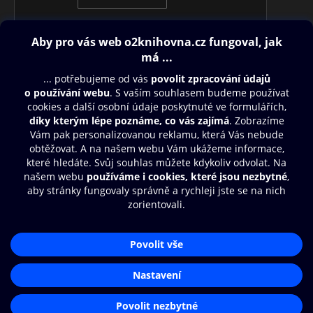
Obsah ke stažení
Moje O2 Knihovna
Další zábava
© O2 Czech Republic a.s.
Nákupní řád
Přístupnost
Aplikace O2 Knihovna
Zásady zpracování osobních údajů
Čti a poslouchej své e-knihy a
Cookies
audioknihy rychleji a pohodlněji.
Nastavení cookies