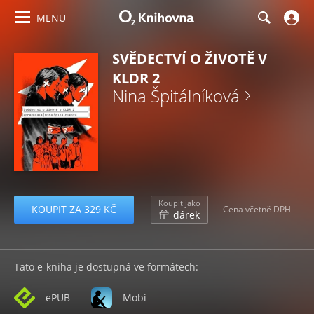
MENU
SVĚDECTVÍ O ŽIVOTĚ V
KLDR 2
Nina Špitálníková
Koupit jako
KOUPIT ZA 329 KČ
Cena včetně DPH
dárek
Tato e-kniha je dostupná ve formátech:
ePUB
Mobi