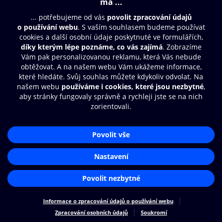
Moje O2 Knihovna
Další zábava
© O2 Czech Republic a.s.
Nákupní řád
Přístupnost
Zásady zpracování osobních údajů
Cookies
Aplikace O2 Knihovna
Nastavení cookies
Čti a poslouchej své e-knihy a
audioknihy rychleji a pohodlněji.
STÁHNOUT