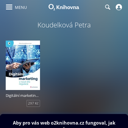
MENU
Koudelková Petra
Digitální marketing v nové éře regulace
297 Kč
Obsah ke stažení