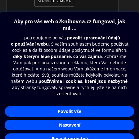
STÁHNOUT ZDARMA
Obsah ke stažení
Moje O2 Knihovna
Další zábava
© O2 Czech Republic a.s.
Nákupní řád
Přístupnost
Aplikace O2 Knihovna
Zásady zpracování osobních údajů
Čti a poslouchej své e-knihy a
Cookies
audioknihy rychleji a pohodlněji.
Nastavení cookies