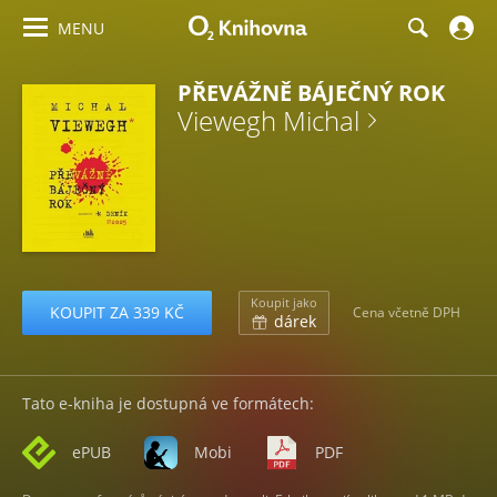
MENU
PŘEVÁŽNĚ BÁJEČNÝ ROK
Viewegh Michal
Koupit jako
KOUPIT ZA 339 KČ
Cena včetně DPH
dárek
Tato e-kniha je dostupná ve formátech:
ePUB
Mobi
PDF