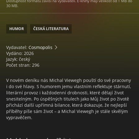
Dostupnost formátů závisí na vydavateli. E-knihy mají velikost od 1 MB do
30 MB.
HUMOR
ČESKÁ LITERATURA
Vydavatel:
Cosmopolis
Vydáno: 2026
Jazyk: český
Počet stran: 296
V novém deníku nás Michal Viewegh pouští do své pracovny
i do své hlavy. S humorem jemu vlastním reflektuje stárnutí,
literární provoz i každodenní drobnosti, které dělají život
snesitelným. Po úspěšných titulech jako Můj život po životě
přichází další upřímná bilance, která dokazuje, že nejlepší
příběhy píše sám život – a Michal Viewegh je stále skvělým
vypravěčem.