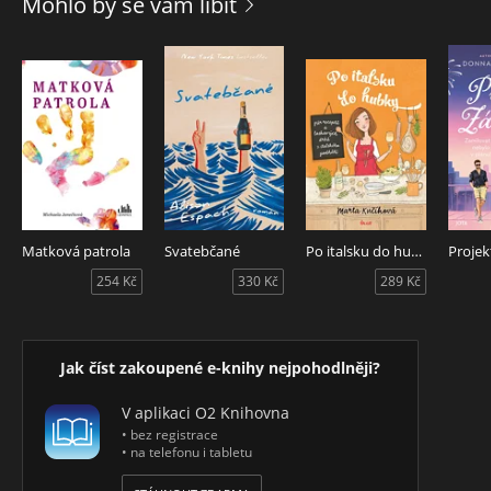
Mohlo by se vám líbit
Matková patrola
Svatebčané
Po italsku do hubky
Projek
254 Kč
330 Kč
289 Kč
Jak číst zakoupené e-knihy nejpohodlněji?
V aplikaci O2 Knihovna
• bez registrace
• na telefonu i tabletu