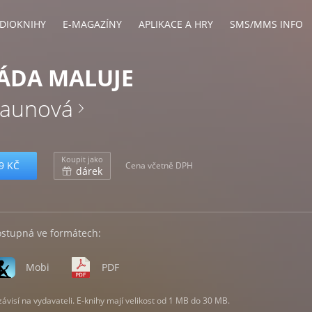
DIOKNIHY
E-MAGAZÍNY
APLIKACE A HRY
SMS/MMS INFO
RÁDA MALUJE
raunová
Koupit jako
9 KČ
Cena včetně DPH
dárek
ostupná ve formátech:
Mobi
PDF
visí na vydavateli. E-knihy mají velikost od 1 MB do 30 MB.