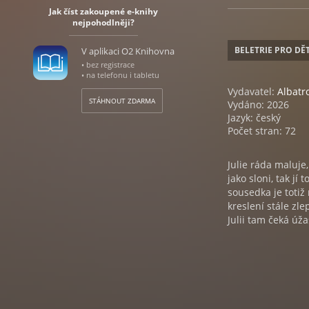
Jak číst zakoupené e-knihy
nejpohodlněji?
BELETRIE PRO DĚT
V aplikaci O2 Knihovna
• bez registrace
• na telefonu i tabletu
Vydavatel:
Albatr
STÁHNOUT ZDARMA
Vydáno: 2026
Jazyk: český
Počet stran: 72
Julie ráda maluje
jako sloni, tak jí
sousedka je totiž
kreslení stále zl
Julii tam čeká úž