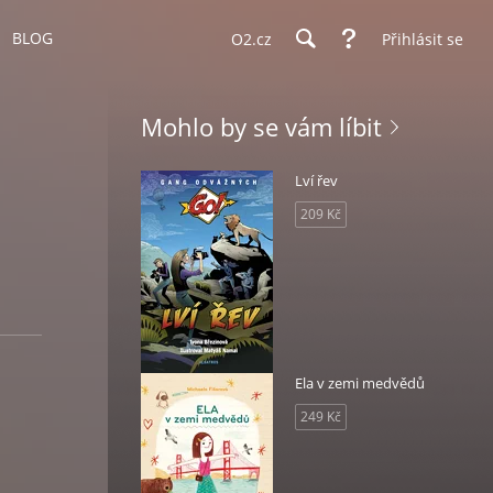
BLOG
O2.cz
Přihlásit se
Mohlo by se vám líbit
Lví řev
209 Kč
Ela v zemi medvědů
249 Kč