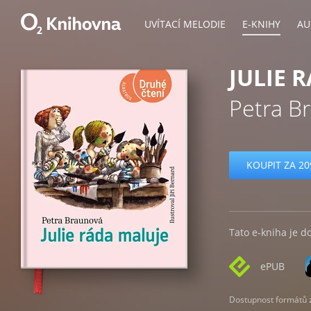
UVÍTACÍ MELODIE
E-KNIHY
AU
JULIE 
Petra B
KOUPIT ZA 20
Tato e-kniha je d
ePUB
Dostupnost formátů zá