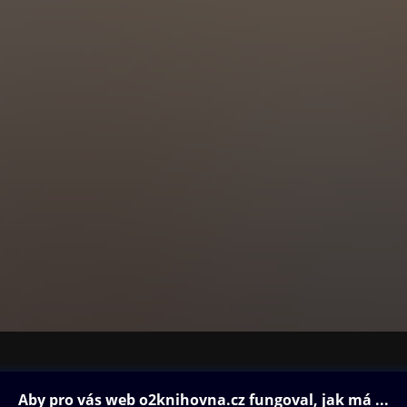
ovna
Další zábava