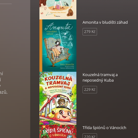
Amonita v bludišti záhad
279 Kč
ní
Kouzelná tramvaj a
í
neposedný Kuba
v
229 Kč
azů,
Třída špiónů o Vánocích
220 Kč