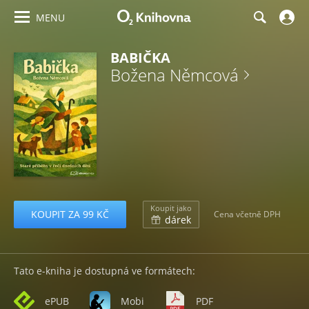
MENU
BABIČKA
Božena Němcová
Koupit jako
KOUPIT ZA 99 KČ
Cena včetně DPH
dárek
Tato e-kniha je dostupná ve formátech:
ePUB
Mobi
PDF