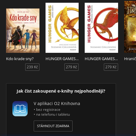
Kdo krade sny?
HUNGER GAMES - Aréna smrti (speciální vydání)
HUNGER GAMES - Vražedná pomsta
239 Kč
279 Kč
279 Kč
Jak číst zakoupené e-knihy nejpohodlněji?
V aplikaci O2 Knihovna
• bez registrace
• na telefonu i tabletu
STÁHNOUT ZDARMA