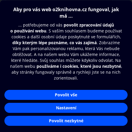
Obsah ke stažení
Moje O2 Knihovna
Další zábava
© O2 Czech Republic a.s.
Nákupní řád
Přístupnost
Aplikace O2 Knihovna
Zásady zpracování osobních údajů
Čti a poslouchej své e-knihy a
Cookies
audioknihy rychleji a pohodlněji.
Nastavení cookies
STÁHNOUT