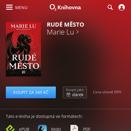
MENU
RUDÉ MĚSTO
Marie Lu
Koupit jako
KOUPIT ZA 349 KČ
Cena včetně DPH
dárek
Tato e-kniha je dostupná ve formátech:
ePUB
Mobi
PDF