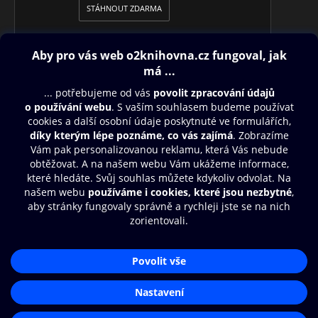
STÁHNOUT ZDARMA
Obsah ke stažení
Moje O2 Knihovna
Další zábava
© O2 Czech Republic a.s.
Nákupní řád
Přístupnost
Aplikace O2 Knihovna
Zásady zpracování osobních údajů
Čti a poslouchej své e-knihy a
Cookies
audioknihy rychleji a pohodlněji.
Nastavení cookies