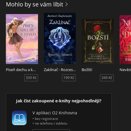
Mohlo by se vám líbit
Píseň dechu a kostí
Zaklínač - Rozcestí krkavců
Božští
339 Kč
199 Kč
349 Kč
Jak číst zakoupené e-knihy nejpohodlněji?
V aplikaci O2 Knihovna
• bez registrace
• na telefonu i tabletu