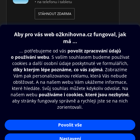
• na telefonu i tabletu
STÁHNOUT ZDARMA
Obsah ke stažení
Moje O2 Knihovna
Další zábava
© O2 Czech Republic a.s.
Nákupní řád
Přístupnost
Aplikace O2 Knihovna
Zásady zpracování osobních údajů
Čti a poslouchej své e-knihy a