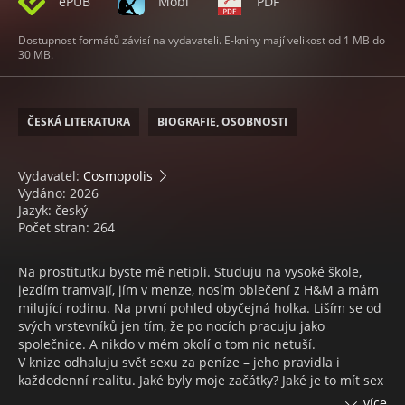
ePUB
Mobi
PDF
Dostupnost formátů závisí na vydavateli. E-knihy mají velikost od 1 MB do
30 MB.
ČESKÁ LITERATURA
BIOGRAFIE, OSOBNOSTI
Vydavatel:
Cosmopolis
Vydáno: 2026
Jazyk: český
Počet stran: 264
Na prostitutku byste mě netipli. Studuju na vysoké škole,
jezdím tramvají, jím v menze, nosím oblečení z H&M a mám
milující rodinu. Na první pohled obyčejná holka. Liším se od
svých vrstevníků jen tím, že po nocích pracuju jako
společnice. A nikdo v mém okolí o tom nic netuší.
V knize odhaluju svět sexu za peníze – jeho pravidla i
každodenní realitu. Jaké byly moje začátky? Jaké je to mít sex
s úplně cizími muži? Jak se domlouvají ceny a schůzky, co
více