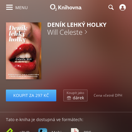
MENU
DENÍK LEHKÝ HOLKY
Will Celeste
Koupit jako
KOUPIT ZA 297 KČ
Cena včetně DPH
dárek
Tato e-kniha je dostupná ve formátech: