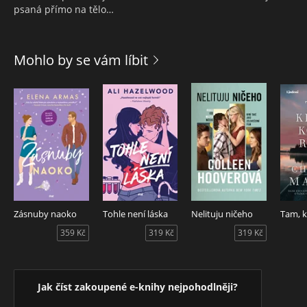
psaná přímo na tělo…
Mohlo by se vám líbit
Zásnuby naoko
Tohle není láska
Nelituju ničeho
359 Kč
319 Kč
319 Kč
Jak číst zakoupené e-knihy nejpohodlněji?