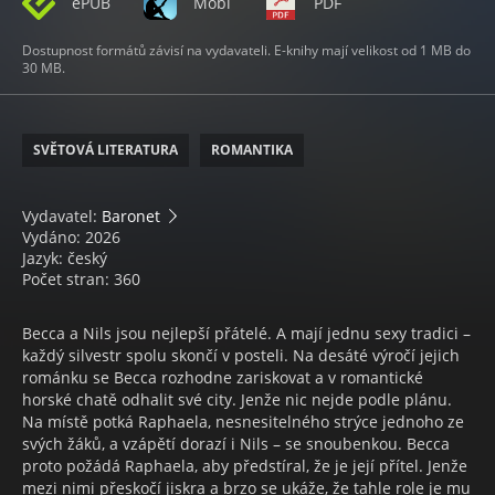
ePUB
Mobi
PDF
Dostupnost formátů závisí na vydavateli. E-knihy mají velikost od 1 MB do
30 MB.
SVĚTOVÁ LITERATURA
ROMANTIKA
Vydavatel:
Baronet
Vydáno: 2026
Jazyk: český
Počet stran: 360
Becca a Nils jsou nejlepší přátelé. A mají jednu sexy tradici –
každý silvestr spolu skončí v posteli. Na desáté výročí jejich
románku se Becca rozhodne zariskovat a v romantické
horské chatě odhalit své city. Jenže nic nejde podle plánu.
Na místě potká Raphaela, nesnesitelného strýce jednoho ze
svých žáků, a vzápětí dorazí i Nils – se snoubenkou. Becca
proto požádá Raphaela, aby předstíral, že je její přítel. Jenže
mezi nimi přeskočí jiskra a brzo se ukáže, že tahle role je mu