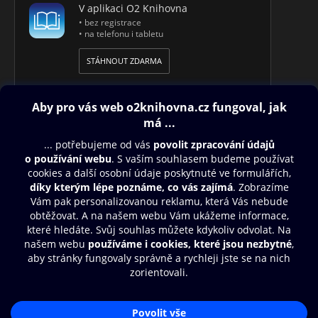
V aplikaci O2 Knihovna
• bez registrace
• na telefonu i tabletu
STÁHNOUT ZDARMA
Obsah ke stažení
Moje O2 Knihovna
Další zábava
© O2 Czech Republic a.s.
Nákupní řád
Přístupnost