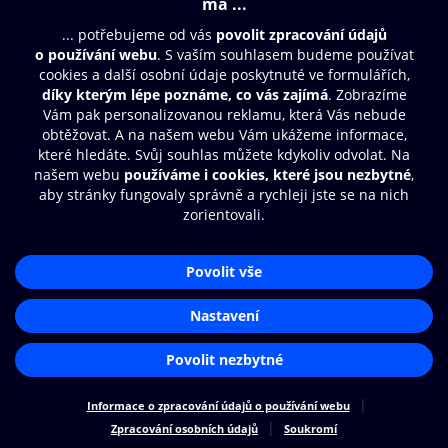
Moje O2 Knihovna
Další zábava
© O2 Czech Republic a.s.
Nákupní řád
Přístupnost
Zásady zpracování osobních údajů
Cookies
Aplikace O2 Knihovna
Nastavení cookies
Čti a poslouchej své e-knihy a
audioknihy rychleji a pohodlněji.
STÁHNOUT