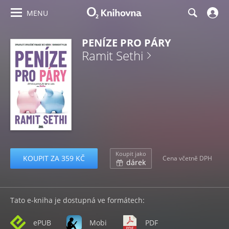
MENU
PENÍZE PRO PÁRY
Ramit Sethi
Koupit jako
KOUPIT ZA 359 KČ
Cena včetně DPH
dárek
Tato e-kniha je dostupná ve formátech:
ePUB
Mobi
PDF