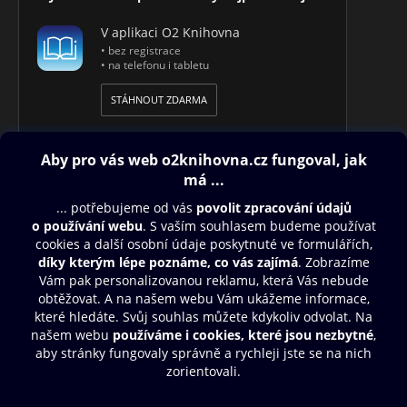
V aplikaci O2 Knihovna
• bez registrace
• na telefonu i tabletu
STÁHNOUT ZDARMA
Obsah ke stažení
Moje O2 Knihovna
Další zábava
© O2 Czech Republic a.s.
Nákupní řád