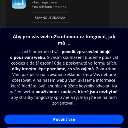
• bez registrace
• na telefonu i tabletu
STÁHNOUT ZDARMA
Obsah ke stažení
Moje O2 Knihovna
Další zábava
© O2 Czech Republic a.s.
Nákupní řád
Přístupnost
Aplikace O2 Knihovna
Zásady zpracování osobních údajů