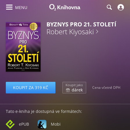
MENU
BYZNYS PRO 21. STOLETÍ
Robert Kiyosaki
Koupit jako
KOUPIT ZA 319 KČ
Cena včetně DPH
dárek
Tato e-kniha je dostupná ve formátech:
ePUB
Mobi