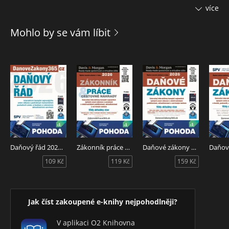
vám ukáže, jak si do budoucích let vytvořit a udržet
více
bohatství. Jakmile se dozvíte pravdu o tom, jak to doopravdy
funguje s penězi a jaké se vám ve 21. století nabízejí
Mohlo by se vám líbit
pracovní příležitosti, budete schopni si vybudovat takový
život, po jakém toužíte.
Daňový řád 2026 s komentářem změn
Zákonník práce & Cestovné náhrady 2025
Daňové zákony 2026 SR XXL ProFi
109 Kč
119 Kč
159 Kč
Jak číst zakoupené e-knihy nejpohodlněji?
V aplikaci O2 Knihovna