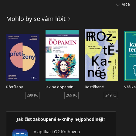
pomíjivost), via creativa (tvořivost a imaginace) a via
více
transformativa (společenská proměna). Vychází z osobní
duchovní i terapeutické zkušenosti, současné planetární
Mohlo by se vám líbit
krize i z inspirace mystickými tradicemi (zvláště křesťanské
spirituality stvoření a angažovaného buddhismu). Výsledkem
je „manifest“ spolubytí – vize, která zve k soucitu, odvaze a
nové kultuře života.
Přetíženy
Jak na dopamin
Roztěkané
299 Kč
269 Kč
249 Kč
Jak číst zakoupené e-knihy nejpohodlněji?
V aplikaci O2 Knihovna