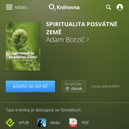
MENU
SPIRITUALITA POSVÁTNÉ
ZEMĚ
Adam Borzič
Koupit jako
KOUPIT ZA 307 KČ
Cena včetně DPH
dárek
Tato e-kniha je dostupná ve formátech:
ePUB
Mobi
PDF