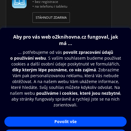
• bez registrace
• na telefonu i tabletu
STÁHNOUT ZDARMA
Obsah ke stažení
Moje O2 Knihovna
Další zábava
© O2 Czech Republic a.s.
Nákupní řád
Přístupnost
Aplikace O2 Knihovna
Zásady zpracování osobních údajů