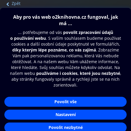
Zpět
Obsah ke stažení
Moje O2 Knihovna
Další zábava
© O2 Czech Republic a.s.
Nákupní řád
Přístupnost
Aplikace O2 Knihovna
Zásady zpracování osobních údajů
Čti a poslouchej své e-knihy a
Cookies
audioknihy rychleji a pohodlněji.
Nastavení cookies