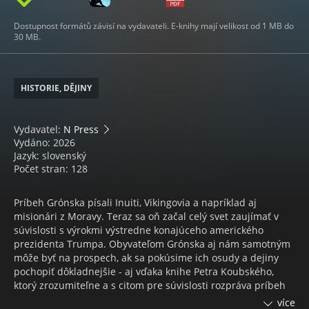
Dostupnost formátů závisí na vydavateli. E-knihy mají velikost od 1 MB do
30 MB.
HISTORIE, DĚJINY
Vydavatel:
N Press
Vydáno: 2026
Jazyk: slovenský
Počet stran: 128
Príbeh Grónska písali Inuiti, Vikingovia a napríklad aj
misionári z Moravy. Teraz sa oň začal celý svet zaujímať v
súvislosti s výrokmi výstredne konajúceho amerického
prezidenta Trumpa. Obyvateľom Grónska aj nám samotným
môže byť na prospech, ak sa pokúsime ich osudy a dejiny
pochopiť dôkladnejšie - aj vďaka knihe Petra Koubského,
ktorý zrozumiteľne a s citom pre súvislosti rozpráva príbeh
ostrova, ktorý hýbe svetovou politikou. Grónsko je hranicou
více