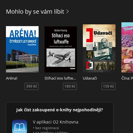
nášho sveta, za ktorou už nič nie je. Je miestom konfliktu
záujmov, hodnôt a veľmocí. Nikde inde na svete pritom
Mohlo by se vám líbit
nežije trvale na takom veľkom území tak málo ľudí. Nikde
inde sa schopnosť ľudí prežiť v drsných podmienkach
nepreveruje tak dôkladne a po taký dlhý čas. Príbeh Grónska
od ľadovej doby po súčasnosť sa nepodobá ničomu, na čo
sme z historických rozprávaní zvyknutí. Nie je súvislý, ale
prerušovaný. Na najväčšom ostrove sveta občas zmizlo
osídlenie a nežil tam vôbec nikto. Inokedy tam ľudia síce žili,
ale akoby sa zastavil čas – všetko sa prestalo vyvíjať a meniť.
Naopak, zhruba od začiatku druhej svetovej vojny tam zase
bežia dejiny zbesilejšie než kdekoľvek inde, akoby chceli
dohnať stáročia stagnácie.
Aréna!
Stíhací eso luftwaffe
Udavači
399 Kč
189 Kč
159 Kč
Jak číst zakoupené e-knihy nejpohodlněji?
V aplikaci O2 Knihovna
• bez registrace
• na telefonu i tabletu