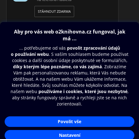
STÁHNOUT ZDARMA
Obsah ke stažení
Moje O2 Knihovna
Další zábava
© O2 Czech Republic a.s.
Nákupní řád
Přístupnost
Aplikace O2 Knihovna
Zásady zpracování osobních údajů
Čti a poslouchej své e-knihy a
Cookies