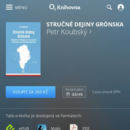
MENU
STRUČNÉ DEJINY GRÓNSKA
Petr Koubský
Koupit jako
KOUPIT ZA 269 KČ
Cena včetně DPH
dárek
Tato e-kniha je dostupná ve formátech:
ePUB
Mobi
PDF