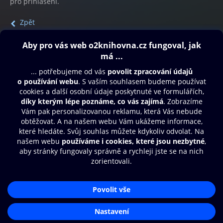
pro přihlášení.
Zpět
Obsah ke stažení
Moje O2 Knihovna
Další zábava
© O2 Czech Republic a.s.
Nákupní řád
Přístupnost
Aplikace O2 Knihovna
Zásady zpracování osobních údajů
Čti a poslouchej své e-knihy a
Cookies
audioknihy rychleji a pohodlněji.