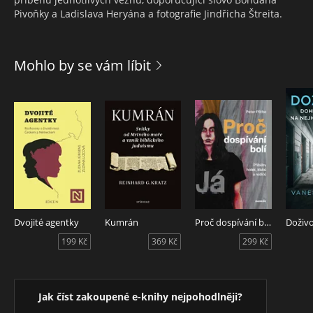
Pivoňky a Ladislava Heryána a fotografie Jindřicha Štreita.
Mohlo by se vám líbit
Dvojité agentky
Kumrán
Proč dospívání bolí
199 Kč
369 Kč
299 Kč
Jak číst zakoupené e-knihy nejpohodlněji?