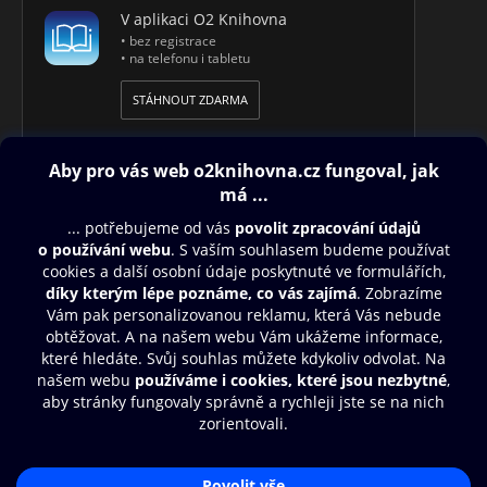
V aplikaci O2 Knihovna
• bez registrace
• na telefonu i tabletu
STÁHNOUT ZDARMA
Obsah ke stažení
Moje O2 Knihovna
Další zábava
© O2 Czech Republic a.s.
Nákupní řád
Přístupnost