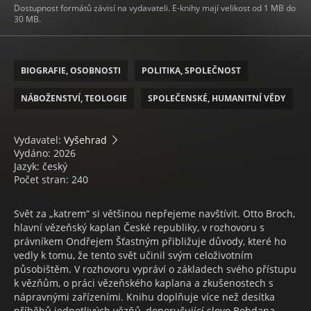
Dostupnost formátů závisí na vydavateli. E-knihy mají velikost od 1 MB do
30 MB.
BIOGRAFIE, OSOBNOSTI
POLITIKA, SPOLEČNOST
NÁBOŽENSTVÍ, TEOLOGIE
SPOLEČENSKÉ, HUMANITNÍ VĚDY
Vydavatel:
Vyšehrad
Vydáno: 2026
Jazyk: český
Počet stran: 240
Svět za „katrem“ si většinou nepřejeme navštívit. Otto Broch,
hlavní vězeňský kaplan České republiky, v rozhovoru s
právníkem Ondřejem Šťastným přibližuje důvody, které ho
vedly k tomu, že tento svět učinil svým celoživotním
působištěm. V rozhovoru vypráví o základech svého přístupu
k vězňům, o práci vězeňského kaplana a zkušenostech s
nápravnými zařízeními. Knihu doplňuje více než desítka
příběhů jednotlivých vězňů, doporučující slovo Bohdana