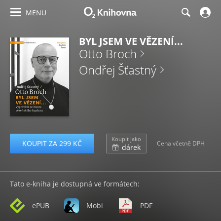
MENU
BYL JSEM VE VĚZENÍ...
Otto Broch
Ondřej Šťastný
Koupit jako
KOUPIT ZA 299 KČ
Cena včetně DPH
dárek
Tato e-kniha je dostupná ve formátech:
ePUB
Mobi
PDF