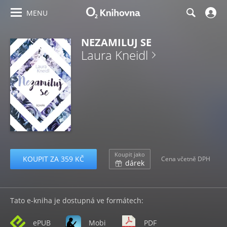
MENU
NEZAMILUJ SE
Laura Kneidl
Koupit jako
KOUPIT ZA 359 KČ
Cena včetně DPH
dárek
Tato e-kniha je dostupná ve formátech:
ePUB
Mobi
PDF