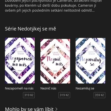
Důvodem jejích pochybností je Cameron, atraktivní majitel
kavárny, po kterém už delší dobu pokukuje. Cameron ji
ovšem při jejich posledním setkání nelítostně odmítl…
Série Nedotýkej se mě
Nezapomeň na nás
Neznič nás
Nezamiluj se
319 Kč
319 Kč
359 Kč
Mohlo by se vám líbit