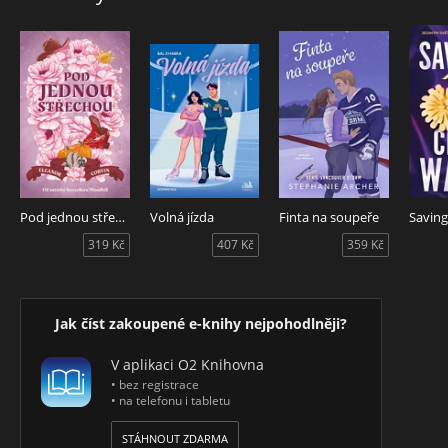
Pod jednou střechou
Volná jízda
Finta na soupeře
Saving
319 Kč
407 Kč
359 Kč
Jak číst zakoupené e-knihy nejpohodlněji?
V aplikaci O2 Knihovna
• bez registrace
• na telefonu i tabletu
STÁHNOUT ZDARMA