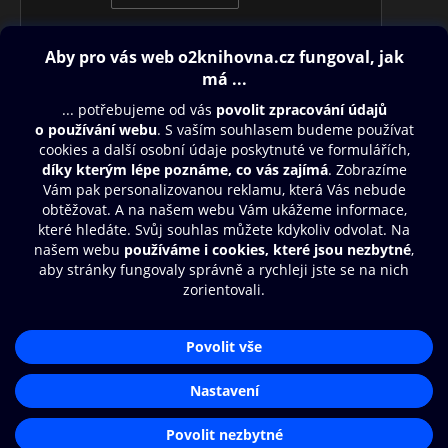
Obsah ke stažení
Moje O2 Knihovna
Další zábava
© O2 Czech Republic a.s.
Nákupní řád
Přístupnost
Aplikace O2 Knihovna
Zásady zpracování osobních údajů
Čti a poslouchej své e-knihy a
Cookies
audioknihy rychleji a pohodlněji.
Nastavení cookies