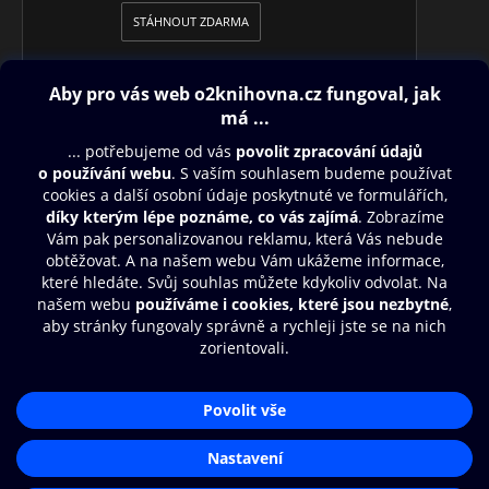
STÁHNOUT ZDARMA
Obsah ke stažení
Moje O2 Knihovna
Další zábava
© O2 Czech Republic a.s.
Nákupní řád
Přístupnost
Aplikace O2 Knihovna
Zásady zpracování osobních údajů
Čti a poslouchej své e-knihy a
Cookies
audioknihy rychleji a pohodlněji.