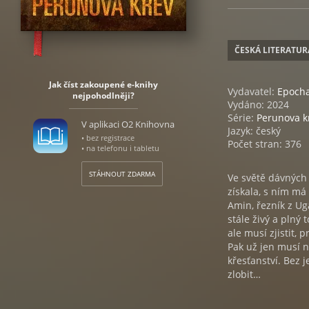
ČESKÁ LITERATUR
Jak číst zakoupené e-knihy
Vydavatel:
Epoch
nejpohodlněji?
Vydáno: 2024
Série:
Perunova k
V aplikaci O2 Knihovna
Jazyk: český
• bez registrace
Počet stran: 376
• na telefonu i tabletu
STÁHNOUT ZDARMA
Ve světě dávných b
získala, s ním má
Amin, řezník z Ug
stále živý a plný 
ale musí zjistit,
Pak už jen musí n
křesťanství. Bez 
zlobit…