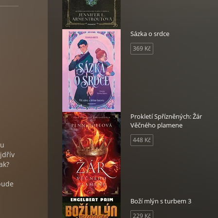
Sázka o srdce
369 Kč
Prokletí Spřízněných: Žár
Věčného plamene
448 Kč
vu
jdřív
ak?
 bude
Boží mlýn s turbem 3
229 Kč