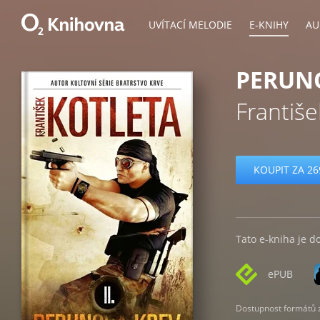
UVÍTACÍ MELODIE
E-KNIHY
AU
PERUNO
Františe
KOUPIT ZA 26
Tato e-kniha je d
ePUB
Dostupnost formátů zá