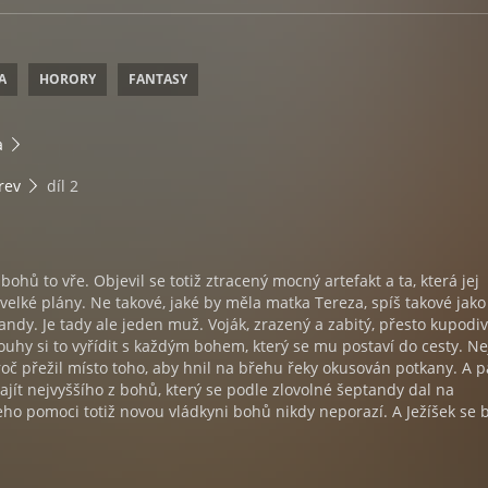
A
HORORY
FANTASY
a
rev
díl 2
ohů to vře. Objevil se totiž ztracený mocný artefakt a ta, která jej
 velké plány. Ne takové, jaké by měla matka Tereza, spíš takové jako
andy. Je tady ale jeden muž. Voják, zrazený a zabitý, přesto kupodi
touhy si to vyřídit s každým bohem, který se mu postaví do cesty. Ne
 proč přežil místo toho, aby hnil na břehu řeky okusován potkany. A p
ajít nejvyššího z bohů, který se podle zlovolné šeptandy dal na
jeho pomoci totiž novou vládkyni bohů nikdy neporazí. A Ježíšek se