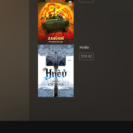
Hněv
559 Kč