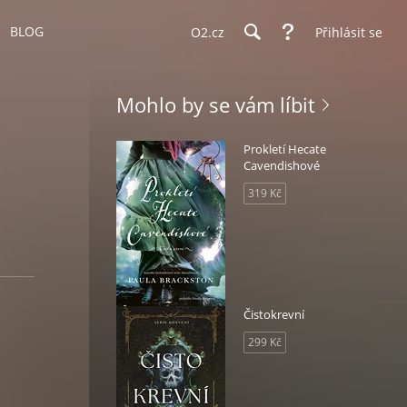
BLOG
O2.cz
Přihlásit se
Mohlo by se vám líbit
Prokletí Hecate
Cavendishové
319 Kč
Čistokrevní
299 Kč