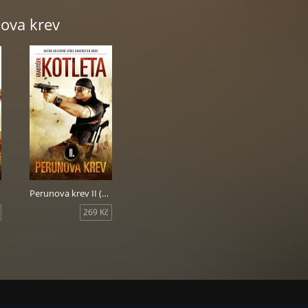
nova krev
Perunova krev II (2. vydání)
269 Kč