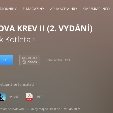
DIOKNIHY
E-MAGAZÍNY
APLIKACE A HRY
SMS/MMS INFO
VA KREV II (2. VYDÁNÍ)
k Kotleta
Koupit jako
9 KČ
Cena včetně DPH
dárek
ostupná ve formátech:
Mobi
PDF
visí na vydavateli. E-knihy mají velikost od 1 MB do 30 MB.