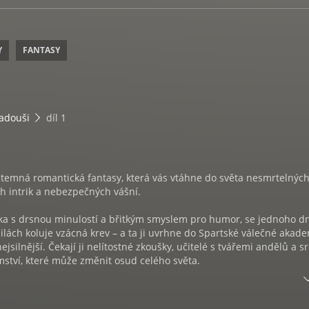
Y
FANTASY
adouši
díl 1
 temná romantická fantasy, která vás vtáhne do světa nesmrtelnýc
h intrik a nebezpečných vášní.
ívka s drsnou minulostí a břitkým smyslem pro humor, se jednoho d
 žilách koluje vzácná krev – a ta ji uvrhne do Spartské válečné akade
 nejsilnější. Čekají ji nelítostné zkoušky, učitelé s tvářemi andělů a s
mství, které může změnit osud celého světa.
může proměnit v posedlost, důvěra ve zradu a každé rozhodnutí mů