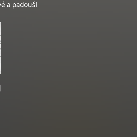
vé a padouši
e, kteří milují příběhy ve stylu „z nepřátel milenci“, morálně
avy, drsnou romantiku a chytré prolnutí antických mýtů s dystopi
né s jízlivým humorem a špetkou nebezpečné něhy.