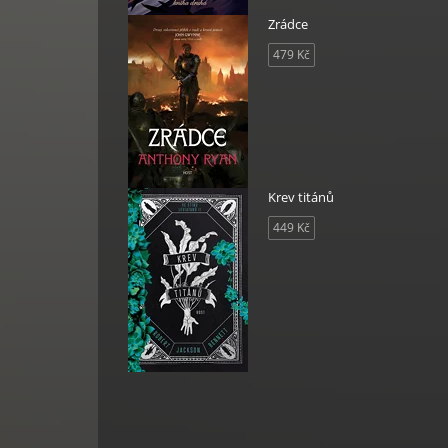
Zrádce
ckou
479 Kč
Krev titánů
449 Kč