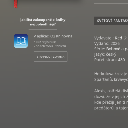
Jak číst zakoupené e-knihy
SVĚTOVÉ FANTAS
nejpohodlněji?
V aplikaci O2 Knihovna
Vydavatel:
Red
• bez registrace
Vydáno: 2026
• na telefonu i tabletu
Série:
Bohové a p
Jazyk: český
STÁHNOUT ZDARMA
Počet stran: 480
Herkulova krev je
Sparťanů, krvavýc
Alexis, osiřelá d
dozví, že v jejích
kde přežijí jen ti
predátorů, a taje
Nepřátelství se 
poslední.