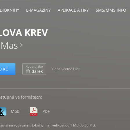
DIOKNIHY
E-MAGAZÍNY
APLIKACE A HRY
SMS/MMS INFO
LOVA KREV
 Mas
Koupit jako
9 KČ
Cena včetně DPH
dárek
ostupná ve formátech:
Mobi
PDF
visí na vydavateli. E-knihy mají velikost od 1 MB do 30 MB.