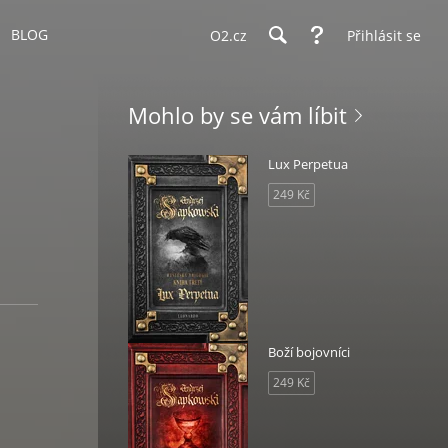
BLOG
O2.cz
Přihlásit se
Mohlo by se vám líbit
Lux Perpetua
249 Kč
Boží bojovníci
249 Kč