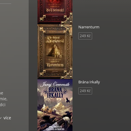
Narrenturm
249 Kč
h
Brána Irkally
249 Kč
ne
mie,
rdci
více
že být