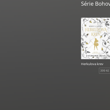
Série Boho
Ideální pro čtenář
nevyhraněné post
budoucností poda
Herkulova krev
399 Kč