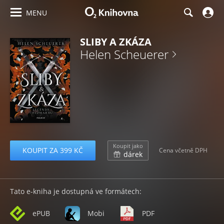
MENU
SLIBY A ZKÁZA
Helen Scheuerer
Koupit jako
KOUPIT ZA 399 KČ
Cena včetně DPH
dárek
Tato e-kniha je dostupná ve formátech:
ePUB
Mobi
PDF