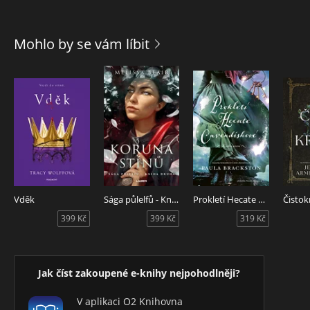
Mohlo by se vám líbit
Vděk
Sága půlelfů - Kniha druhá: Koruna stínů
Prokletí Hecate Cavendishové
Čistok
399 Kč
399 Kč
319 Kč
Jak číst zakoupené e-knihy nejpohodlněji?
V aplikaci O2 Knihovna