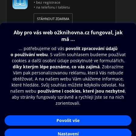
• bez registrace
• na telefonu i tabletu
STÁHNOUT ZDARMA
Obsah ke stažení
Moje O2 Knihovna
Další zábava
© O2 Czech Republic a.s.
Nákupní řád
Aplikace O2 Knihovna
Přístupnost
Zásady zpracování osobních údajů
Čti a poslouchej své e-knihy a