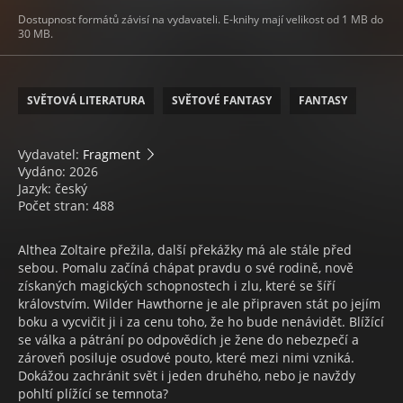
Dostupnost formátů závisí na vydavateli. E-knihy mají velikost od 1 MB do
30 MB.
SVĚTOVÁ LITERATURA
SVĚTOVÉ FANTASY
FANTASY
Vydavatel:
Fragment
Vydáno: 2026
Jazyk: český
Počet stran: 488
Althea Zoltaire přežila, další překážky má ale stále před
sebou. Pomalu začíná chápat pravdu o své rodině, nově
získaných magických schopnostech i zlu, které se šíří
královstvím. Wilder Hawthorne je ale připraven stát po jejím
boku a vycvičit ji i za cenu toho, že ho bude nenávidět. Blížící
se válka a pátrání po odpovědích je žene do nebezpečí a
zároveň posiluje osudové pouto, které mezi nimi vzniká.
Dokážou zachránit svět i jeden druhého, nebo je navždy
pohltí plížící se temnota?