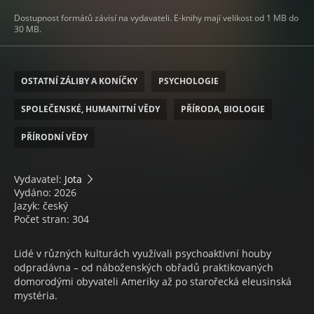
Dostupnost formátů závisí na vydavateli. E-knihy mají velikost od 1 MB do
30 MB.
OSTATNÍ ZÁLIBY A KONÍČKY
PSYCHOLOGIE
SPOLEČENSKÉ, HUMANITNÍ VĚDY
PŘÍRODA, BIOLOGIE
PŘÍRODNÍ VĚDY
Vydavatel:
Jota
Vydáno: 2026
Jazyk: český
Počet stran: 304
Lidé v různých kulturách využívali psychoaktivní houby
odpradávna – od náboženských obřadů praktikovaných
domorodými obyvateli Ameriky až po starořecká eleusinská
mystéria.