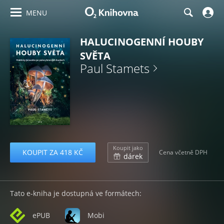
MENU
HALUCINOGENNÍ HOUBY
SVĚTA
Paul Stamets
Koupit jako
KOUPIT ZA 418 KČ
Cena včetně DPH
dárek
Tato e-kniha je dostupná ve formátech:
ePUB
Mobi