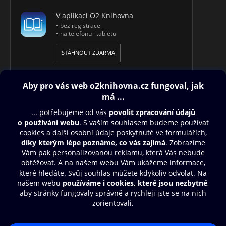
V aplikaci O2 Knihovna
• bez registrace
• na telefonu i tabletu
STÁHNOUT ZDARMA
Obsah ke stažení
Moje O2 Knihovna
Další zábava
© O2 Czech Republic a.s.
Nákupní řád