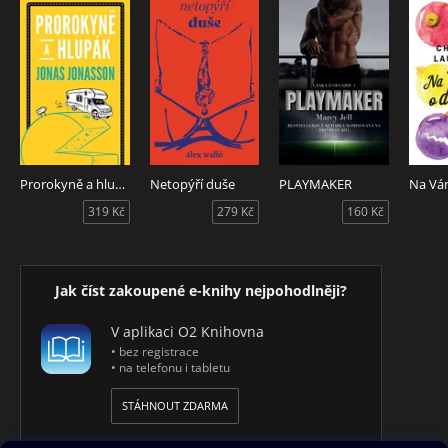
Prorokyně a hlupák
Netopýří duše
PLAYMAKER
319 Kč
279 Kč
160 Kč
Jak číst zakoupené e-knihy nejpohodlněji?
V aplikaci O2 Knihovna
• bez registrace
• na telefonu i tabletu
STÁHNOUT ZDARMA