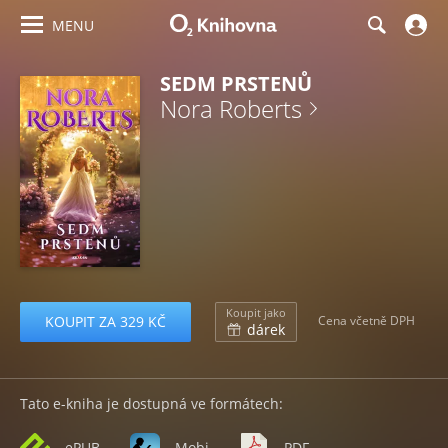
MENU
SEDM PRSTENŮ
Nora Roberts
Koupit jako
KOUPIT ZA 329 KČ
Cena včetně DPH
dárek
Tato e-kniha je dostupná ve formátech:
ePUB
Mobi
PDF