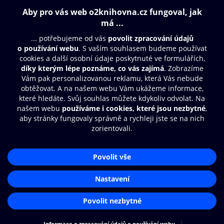
Obsah ke stažení
Moje O2 Knihovna
Další zábava
© O2 Czech Republic a.s.
Nákupní řád
Přístupnost
Aplikace O2 Knihovna
Zásady zpracování osobních údajů
Čti a poslouchej své e-knihy a
Cookies
audioknihy rychleji a pohodlněji.
Nastavení cookies
STÁHNOUT