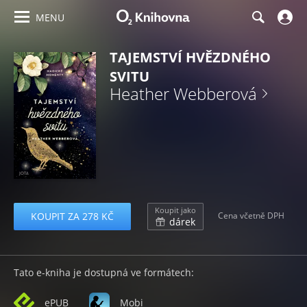
MENU
TAJEMSTVÍ HVĚZDNÉHO
SVITU
Heather Webberová
Koupit jako
KOUPIT ZA 278 KČ
Cena včetně DPH
dárek
Tato e-kniha je dostupná ve formátech:
ePUB
Mobi