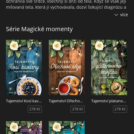
ochránila své srdce, všechny si drží od těla. Když se však její
milovaná teta, která ji vychovávala, dozví šokující diagnózu a
požádá ji, aby se vrátila do Starlightu a pomohla vést
více
rodinnou pekárnu, Addie pochopí, že už se nemůže dál
schovávat.
Série Magické momenty
Tessa Jane má pocit, že se jí nic nedaří. Vždycky dokázala
vidět věci z lepší stránky, ale poslední dobou jako by se
kolem ní stahovala mračna. Po bolestném rozchodu u oltáře
a nečekaných zdravotních potížích milované tety se celý její
svět hroutí jako domeček z karet.
Obě ženy se musí spojit, aby ochránily magii, kterou
městečko skrývá. V jasném světle hvězd tak mohou dojít k
poznání, že pád je jen příležitostí postavit se zpět na vlastní
nohy, a uvědomí si, že srdce ví nejlíp, jak najít cestu
temnotou.
Tajemství Kosí kavárny
Tajemství Ořechové aleje
Tajemství platanového knoflíku
Tajemství hvězdného svitu je dojemný román prodchnutý
278 Kč
278 Kč
278 Kč
magií, romantikou a tajemstvím, odehrávající se v malé
komunitě jižanského městečka.