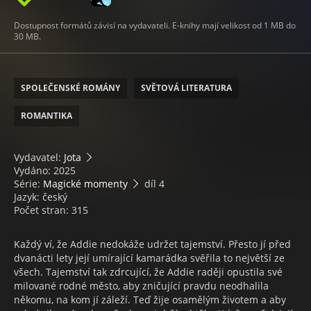
Dostupnost formátů závisí na vydavateli. E-knihy mají velikost od 1 MB do
30 MB.
SPOLEČENSKÉ ROMÁNY
SVĚTOVÁ LITERATURA
ROMANTIKA
Vydavatel:
Jota
Vydáno: 2025
Série:
Magické momenty
díl 4
Jazyk: český
Počet stran: 315
Každý ví, že Addie nedokáže udržet tajemství. Přesto jí před
dvanácti lety její umírající kamarádka svěřila to největší ze
všech. Tajemství tak zdrcující, že Addie raději opustila své
milované rodné město, aby zničující pravdu neodhalila
někomu, na kom jí záleží. Teď žije osamělým životem a aby