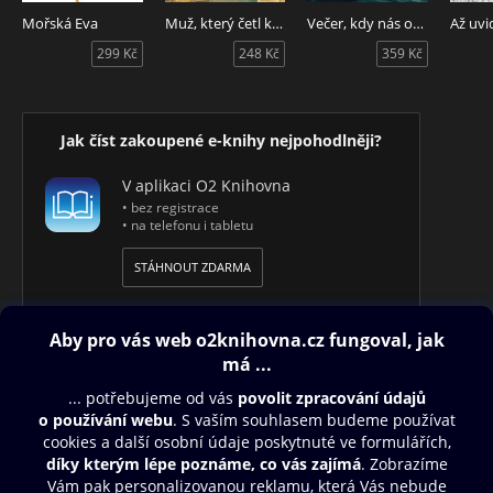
Mořská Eva
Muž, který četl knihy
Večer, kdy nás opustil
Až uvi
299 Kč
248 Kč
359 Kč
Jak číst zakoupené e-knihy nejpohodlněji?
V aplikaci O2 Knihovna
• bez registrace
• na telefonu i tabletu
STÁHNOUT ZDARMA
Obsah ke stažení
Moje O2 Knihovna