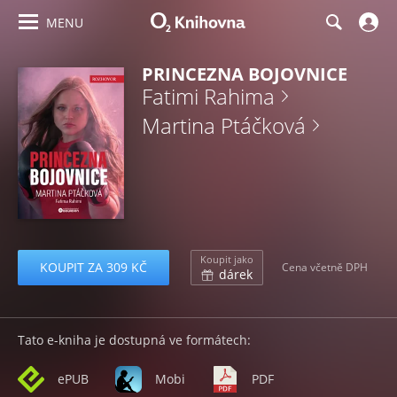
MENU
PRINCEZNA BOJOVNICE
Fatimi Rahima
Martina Ptáčková
Koupit jako
KOUPIT ZA 309 KČ
Cena včetně DPH
dárek
Tato e-kniha je dostupná ve formátech:
ePUB
Mobi
PDF