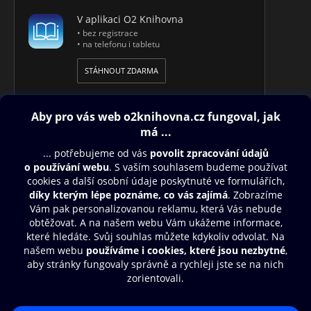
V aplikaci O2 Knihovna
• bez registrace
• na telefonu i tabletu
STÁHNOUT ZDARMA
Obsah ke stažení
Moje O2 Knihovna
Další zábava
© O2 Czech Republic a.s.
Nákupní řád