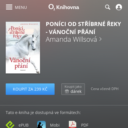
MENU
PONÍCI OD STŘÍBRNÉ ŘEKY
- VÁNOČNÍ PŘÁNÍ
Amanda Willsová
Koupit jako
KOUPIT ZA 239 KČ
Cena včetně DPH
dárek
Tato e-kniha je dostupná ve formátech:
ePUB
Mobi
PDF