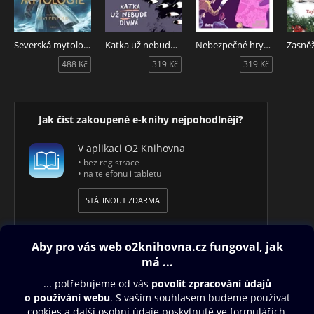
Severská mytologie
Katka už nebude divná
Nebezpečné hry staré Jeremiášky
488 Kč
319 Kč
319 Kč
Jak číst zakoupené e-knihy nejpohodlněji?
V aplikaci O2 Knihovna
• bez registrace
• na telefonu i tabletu
STÁHNOUT ZDARMA
Obsah ke stažení