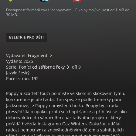
Dostupnost formátů závisí na vydavateli. E-knihy mají velikost od 1 MB do
30 MB.
BELETRIE PRO DĚTI
Vydavatel:
Fragment
Vydáno: 2025
Série:
Poníci od stříbrné řeky
díl 9
Jazyk: český
Počet stran: 192
Poppy a Scarlett touží po místě ve školním skokovém týmu,
konkurence je ale tvrdá. Tím spíš, že podle trenérky paní
Jacksonové, je Poppy namyšlená holka. Poppy by ji ráda
přesvědčila o opaku, proto se chopí šance a přihlásí se jako
dobrovolnice do vánočního charitativního projektu, který
pořádá hvězda Instagramu Gaz Winters. Dokážou udělat
radost nemocným a znevýhodněným dětem a splnit jejich
přání a sny, ačkoliv se to zdá na první pohled nemožné?