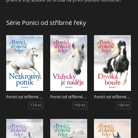
Série Poníci od stříbrné řeky
Poníci od stříbrné řeky - Nezkrotný poník
Poníci od stříbrné řeky - Vždycky je naděje
Poníci od stříbrné řeky - Divoká bouře
179 Kč
169 Kč
189 Kč