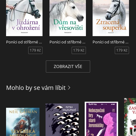
Poníci od stříbrné řeky - Jízdárna v ohrožení
Poníci od stříbrné řeky - Dům na vřesovišti
Poníci od stříbrné řeky - Ztracená soupeřka
179 Kč
179 Kč
179 Kč
ZOBRAZIT VŠE
Mohlo by se vám líbit