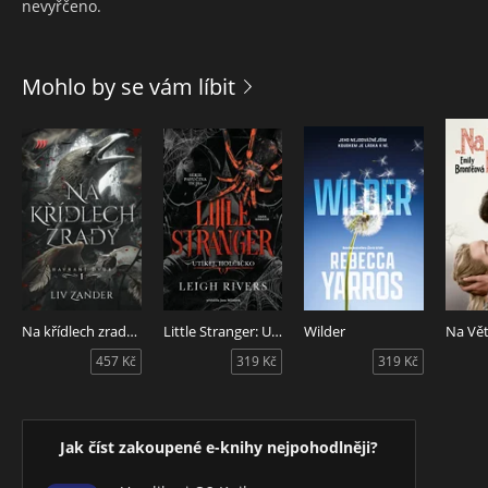
nevyřčeno.
Mohlo by se vám líbit
Na křídlech zrady - Havraní dvůr 1.
Little Stranger: Utíkej, holčičko
Wilder
Na Vět
457 Kč
319 Kč
319 Kč
Jak číst zakoupené e-knihy nejpohodlněji?