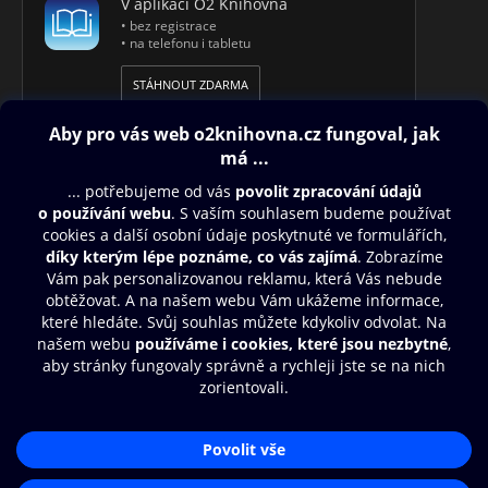
V aplikaci O2 Knihovna
• bez registrace
• na telefonu i tabletu
STÁHNOUT ZDARMA
Obsah ke stažení
Moje O2 Knihovna
Další zábava
© O2 Czech Republic a.s.
Nákupní řád
Aplikace O2 Knihovna
Přístupnost