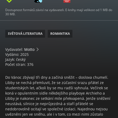
Dostupnost formátů závisí na vydavateli. E-knihy mají velikost od 1 MB do
30 MB.
SVĚTOVÁ LITERATURA
ROMANTIKA
Vydavatel:
Motto
Vydáno: 2025
Jazyk: český
Počet stran: 376
Do Vánoc zbývají tři dny a začíná sněžit – doslova chumelí.
Libby se nechá přemluvit, že se zúčastní srazu přátel ze
studentských let, ačkoli by se mu radši vyhnula. Večírek se
koná v opulentním sídle někdejšího playboye Archieho a
Libby je nakonec ze setkání mile překvapená. Jenže sněžení
neustává, silnice je neprůjezdná a staří přátelé se
nedobrovolně ocitají ve společné izolaci. Najednou nejsou
uvězněni jen ve sněhu, ale i v tom, co mezi nimi zůstalo