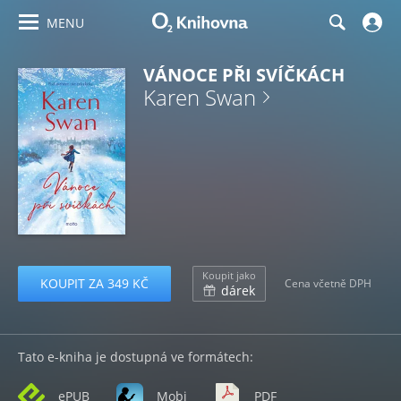
MENU
VÁNOCE PŘI SVÍČKÁCH
Karen Swan
Koupit jako
KOUPIT ZA 349 KČ
Cena včetně DPH
dárek
Tato e-kniha je dostupná ve formátech:
ePUB
Mobi
PDF