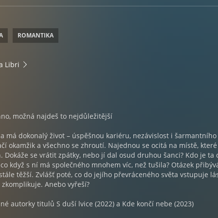
A
ROMANTIKA
a Libri
hno, možná najdeš to nejdůležitější
a má dokonalý život – úspěšnou kariéru, nezávislost i šarmantního
ačí okamžik a všechno se zhroutí. Najednou se ocitá na místě, které
. Dokáže se vrátit zpátky, nebo jí dal osud druhou šanci? Kdo je ta c
 co když s ní má společného mnohem víc, než tušila? Otázek přibýv
stále těžší. Zvlášť poté, co do jejího převráceného světa vstupuje lá
íc zkomplikuje. Anebo vyřeší?
é autorky titulů S duší lvice (2022) a Kde končí nebe (2023)