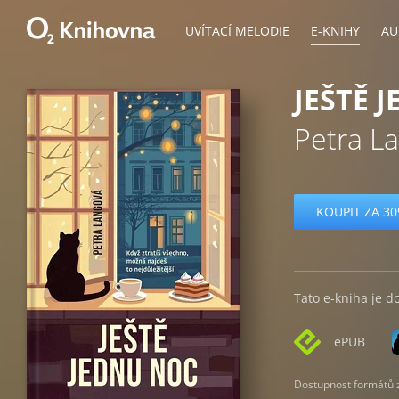
UVÍTACÍ MELODIE
E-KNIHY
AU
JEŠTĚ 
Petra L
KOUPIT ZA 30
Tato e-kniha je d
ePUB
Dostupnost formátů zá