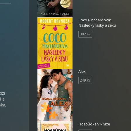
Coco Pinchardová:
Následky lásky a sexu
382 Kč
Alex
249 Kč
izí
á a
ska,
Hospůdka v Praze