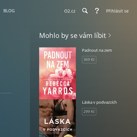
BLOG
O2.cz
Přihlásit se
Mohlo by se vám líbit
Padnout na zem
369 Kč
Láska v podvazcích
299 Kč