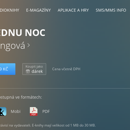
DIOKNIHY
E-MAGAZÍNY
APLIKACE A HRY
SMS/MMS INFO
JEDNU NOC
angová
Koupit jako
9 KČ
Cena včetně DPH
dárek
ostupná ve formátech:
Mobi
PDF
visí na vydavateli. E-knihy mají velikost od 1 MB do 30 MB.