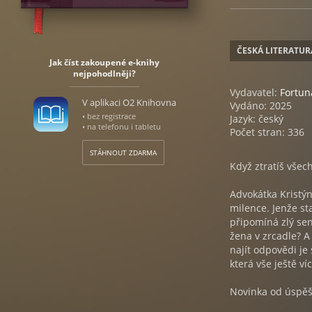
ČESKÁ LITERATUR
Jak číst zakoupené e-knihy
nejpohodlněji?
Vydavatel:
Fortun
V aplikaci O2 Knihovna
Vydáno: 2025
• bez registrace
Jazyk: český
• na telefonu i tabletu
Počet stran: 336
STÁHNOUT ZDARMA
Když ztratíš všec
Advokátka Kristýn
milence. Jenže st
připomíná zlý sen
žena v zrcadle? A
najít odpovědi je 
která vše ještě v
Novinka od úspěšn