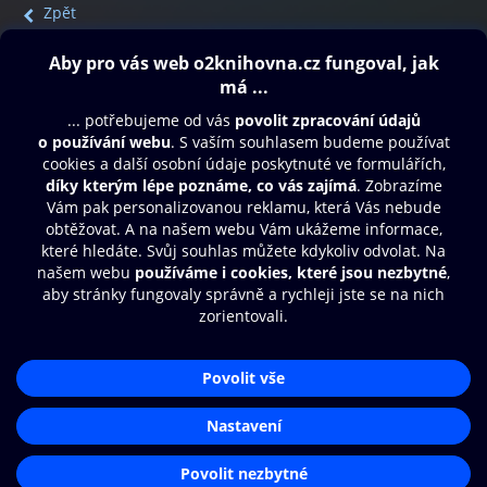
Zpět
Obsah ke stažení
Moje O2 Knihovna
Další zábava
© O2 Czech Republic a.s.
Nákupní řád
Přístupnost
Aplikace O2 Knihovna
Zásady zpracování osobních údajů
Čti a poslouchej své e-knihy a
Cookies
audioknihy rychleji a pohodlněji.
Nastavení cookies