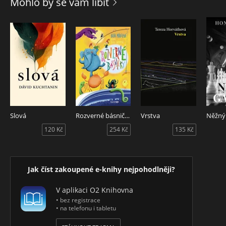
Mohlo by se vám líbit
Slová
Rozverné básničky
Vrstva
Něžný
120 Kč
254 Kč
135 Kč
Jak číst zakoupené e-knihy nejpohodlněji?
V aplikaci O2 Knihovna
• bez registrace
• na telefonu i tabletu