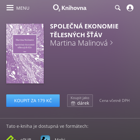
MENU
SPOLEČNÁ EKONOMIE
TĚLESNÝCH ŠŤÁV
Martina Malinová
Koupit jako
KOUPIT ZA 179 KČ
Cena včetně DPH
dárek
Tato e-kniha je dostupná ve formátech:
ePUB
Mobi