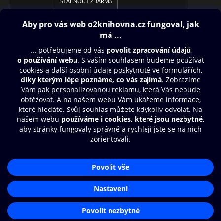
STÁHNOUT ZDARMA
Obsah ke stažení
Moje O2 Knihovna
Další zábava
© O2 Czech Republic a.s.
Nákupní řád
Aplikace O2 Knihovna
Přístupnost
Zásady zpracování osobních údajů
Čti a poslouchej své e-knihy a
audioknihy rychleji a pohodlněji.
Cookies
Nastavení cookies