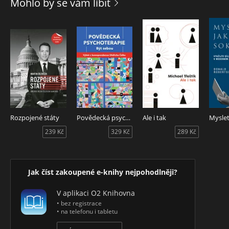
Mohlo by se vám líbit
Rozpojené státy
Povědecká psychoterapie - Být sebou
Ale i tak
239 Kč
329 Kč
289 Kč
Jak číst zakoupené e-knihy nejpohodlněji?
V aplikaci O2 Knihovna
• bez registrace
• na telefonu i tabletu