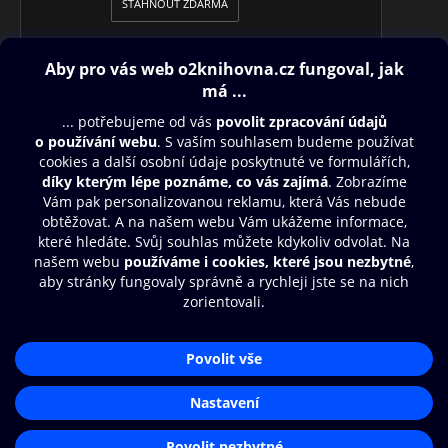
STÁHNOUT ZDARMA
Obsah ke stažení
Moje O2 Knihovna
Další zábava
© O2 Czech Republic a.s.
Nákupní řád
Přístupnost
Aplikace O2 Knihovna
Zásady zpracování osobních údajů
Čti a poslouchej své e-knihy a
Cookies
audioknihy rychleji a pohodlněji.
Nastavení cookies