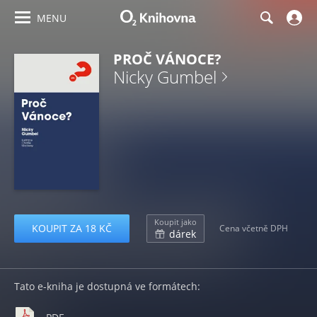
MENU
PROČ VÁNOCE?
Nicky Gumbel
Koupit jako
KOUPIT ZA 18 KČ
Cena včetně DPH
dárek
Tato e-kniha je dostupná ve formátech: