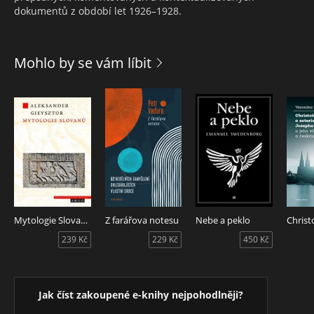
dokumentů z období let 1926–1928.
Mohlo by se vám líbit
Mytologie Slovanů
Z farářova notesu
Nebe a peklo
239 Kč
229 Kč
450 Kč
Jak číst zakoupené e-knihy nejpohodlněji?