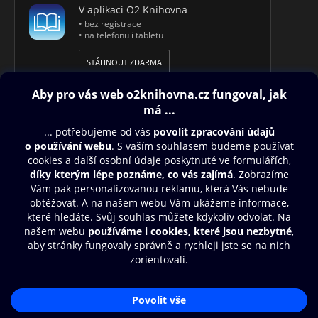
V aplikaci O2 Knihovna
• bez registrace
• na telefonu i tabletu
STÁHNOUT ZDARMA
Obsah ke stažení
Moje O2 Knihovna
Další zábava
© O2 Czech Republic a.s.
Nákupní řád
Aplikace O2 Knihovna
Přístupnost