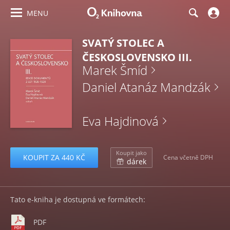
MENU
SVATÝ STOLEC A
ČESKOSLOVENSKO III.
Marek Šmíd
Daniel Atanáz Mandzák
Eva Hajdinová
Koupit jako
KOUPIT ZA 440 KČ
Cena včetně DPH
dárek
Tato e-kniha je dostupná ve formátech:
PDF